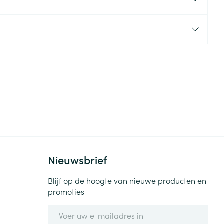
rende
Parfums en
geurproducten
Nieuwsbrief
CBD
Blijf op de hoogte van nieuwe producten en
promoties
E-mail adres