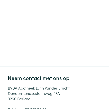
Haar
Gezichtsverzor
Pillendozen en
accessoires
Pigmentstoorni
Gevoelige huid
geïrriteerde hu
Gemengde hui
Doffe huid
Toon meer
Neem contact met ons op
Snurken
BVBA Apotheek Lynn Vander Stricht
Dendermondsesteenweg 23A
9290
Berlare