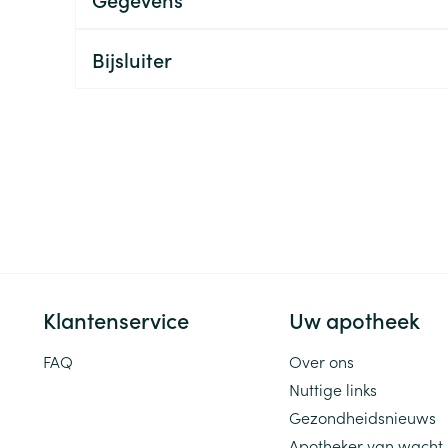
ging
Supplementen
Insectenwe
Mondmaskers
middelen
Bijsluiter
ssen
 -
id
d
Klantenservice
Uw apotheek
Zelfbruiner
Scheren
FAQ
Over ons
Nuttige links
Gezondheidsnieuws
Apotheker van wacht