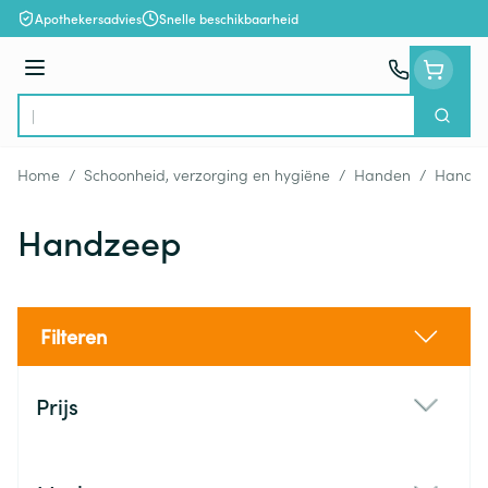
Ga naar de inhoud
Apothekersadvies
Snelle beschikbaarheid
Menu
Zoek
Product, merk, categorie...
Home
/
Schoonheid, verzorging en hygiëne
/
Handen
/
Handhy
Handzeep
Filteren
Doorgaan naar productlijst
Prijs
filter