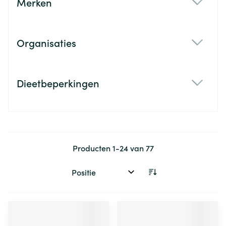
Merken
filter
Organisaties
filter
Dieetbeperkingen
filter
Producten
1
-
24
van
77
Sorteer op: