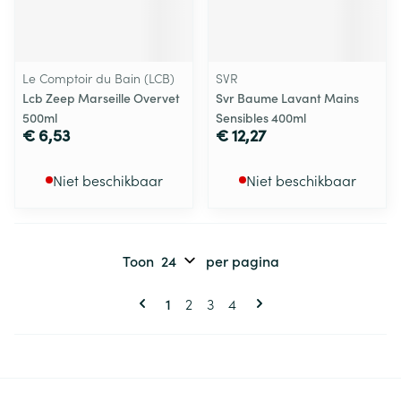
Le Comptoir du Bain (LCB)
SVR
Lcb Zeep Marseille Overvet
Svr Baume Lavant Mains
500ml
Sensibles 400ml
€ 6,53
€ 12,27
Niet beschikbaar
Niet beschikbaar
Toon
per pagina
Pagina's
U lees momenteel pagina
Pagina
Pagina
Pagina
1
2
3
4