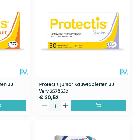
rende
Parfums en
geurproducten
ten 30
Protectis Junior Kauwtabletten 30
Verv.2578532
€ 30,52
Aantal
CBD