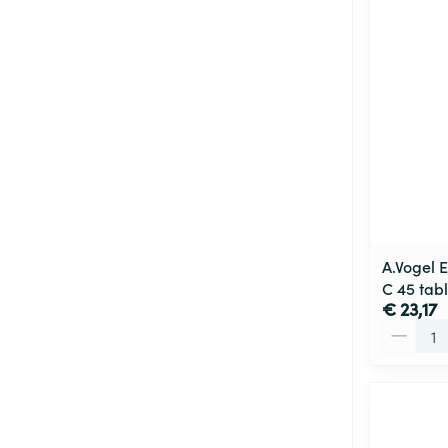
A.Vogel E
C 45 tab
€ 23,17
Aantal