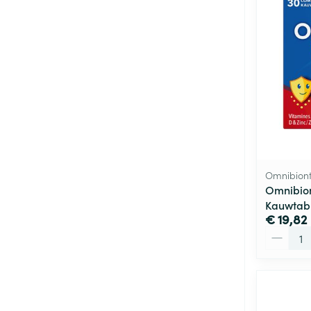
Omnibion
Omnibion
Kauwtabl
€ 19,82
Aantal