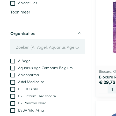
Aerosol toestel
kloven
Tabletten
Arkogelules
Aerosol access
Blaren
Creme, gel en 
Toon meer
Zuurstof
Eelt
Eksteroog - lik
Ademhalingsste
Organisaties
Toon meer
filter
Spieren en gew
Specifiek voor
A. Vogel
Naalden en spu
Aquarius Age Company Belgium
Lichaamsverzo
Biocure, 
Infecties
Arkopharma
Spuiten
Biocure R
Deodorant
€ 29,76
Astel Medica sa
Oplossing voor 
Gezichtsverzor
Aantal
BEEHUB SRL
Naalden
Luizen
BV Orifarm Healthcare
Naalden voor i
BV Pharma Nord
pennaalden
BVBA Vita Mina
Diagnostica
Toon meer