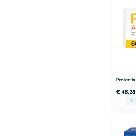
Protecti
€ 46,28
Aantal