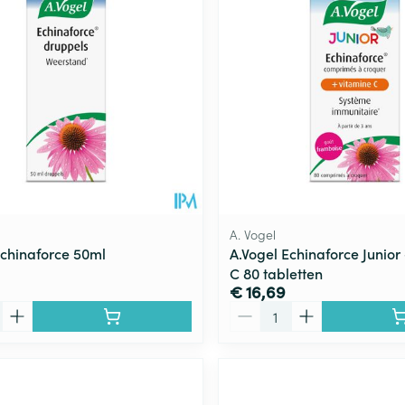
A. Vogel
Echinaforce 50ml
A.Vogel Echinaforce Junior
C 80 tabletten
€ 16,69
Aantal