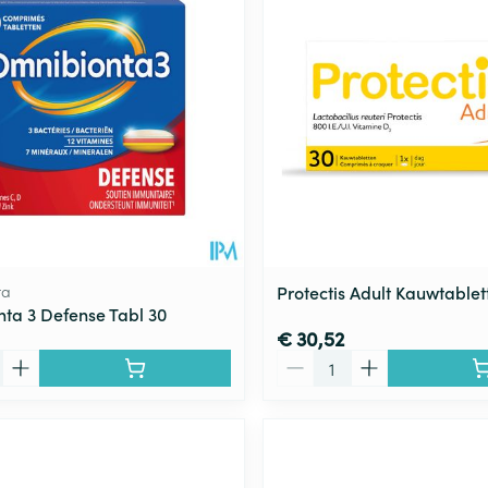
Toon meer
ging
Supplementen
Insectenwe
Mondmaskers
middelen
ssen
 -
id
d
ta
Protectis Adult Kauwtablet
ta 3 Defense Tabl 30
€ 30,52
Aantal
Zelfbruiner
Scheren