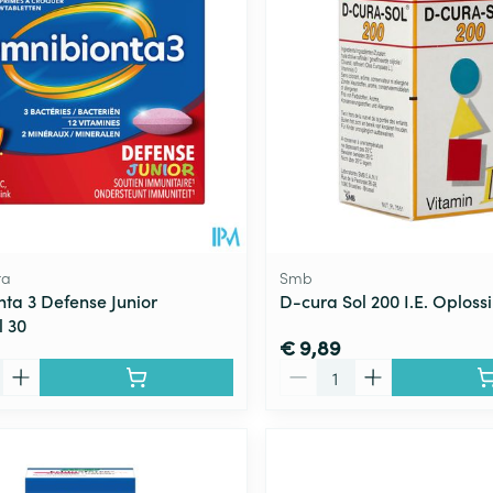
ta
Smb
ta 3 Defense Junior
D-cura Sol 200 I.E. Oploss
 30
€ 9,89
Aantal