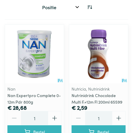
Sorteer op:
Nan
Nutricia, Nutrinidrink
Nan Expertpro Complete 0-
Nutrinidrink Chocolade
12m Pdr 800g
Multi F.+12m Fl 200ml 65599
€ 28,68
€ 2,59
Aantal
Aantal
Bestel
Bestel