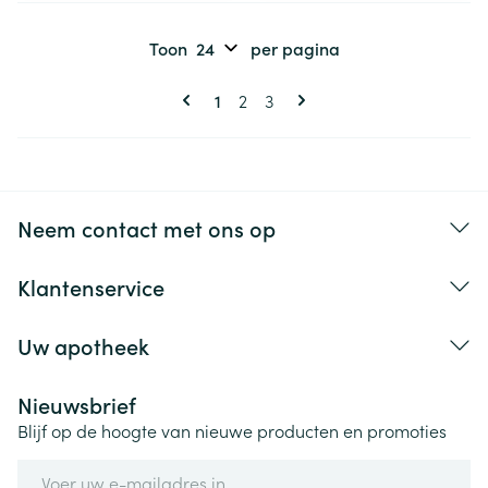
Toon
per pagina
Pagina's
U lees momenteel pagina
Pagina
Pagina
1
2
3
Neem contact met ons op
Klantenservice
Uw apotheek
Nieuwsbrief
Blijf op de hoogte van nieuwe producten en promoties
E-mail adres