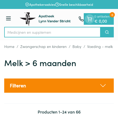
Dia 1 van 1
Ga naar de inhoud
Apothekersadvies
Snelle beschikbaarheid
0
0 artikelen
Menu
€ 0,00
Med
Zoek
Product, merk, categorie...
Home
/
Zwangerschap en kinderen
/
Baby
/
Voeding - melk
/
Melk > 6 maanden
Filteren
Producten
1
-
24
van
66