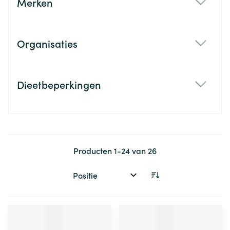
Merken
filter
Organisaties
filter
Dieetbeperkingen
filter
Producten
1
-
24
van
26
Sorteer op: