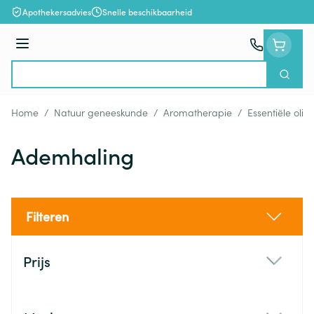
Ga naar de inhoud
Apothekersadvies
Snelle beschikbaarheid
Menu
Zoek
Product, merk, categorie...
Home
/
Natuur geneeskunde
/
Aromatherapie
/
Essentiële olië
Ademhaling
Filteren
Doorgaan naar productlijst
Prijs
filter