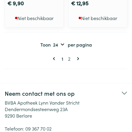
€ 9,90
€ 12,95
Niet beschikbaar
Niet beschikbaar
Toon
per pagina
Pagina's
U lees momenteel pagina
Pagina
1
2
Neem contact met ons op
BVBA Apotheek Lynn Vander Stricht
Dendermondsesteenweg 23A
9290
Berlare
Telefoon:
09 367 70 02