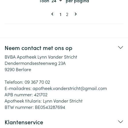
Toon
per pagina
Pagina's
U lees momenteel pagina
Pagina
1
2
Neem contact met ons op
BVBA Apotheek Lynn Vander Stricht
Dendermondsesteenweg 23A
9290
Berlare
Telefoon:
09 367 70 02
E-mailadres:
apotheek.vanderstricht@
gmail.com
APB nummer:
421702
Apotheek titularis:
Lynn Vander Stricht
BTW nummer:
BE0543287694
Klantenservice