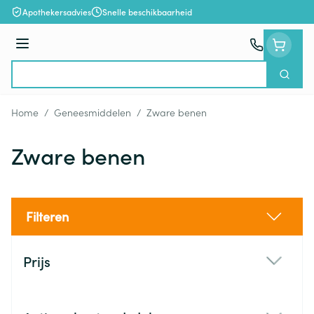
Ga naar de inhoud
Apothekersadvies
Snelle beschikbaarheid
Menu
Zoek
Product, merk, categorie...
Home
/
Geneesmiddelen
/
Zware benen
Zware benen
Filteren
Doorgaan naar productlijst
Prijs
filter