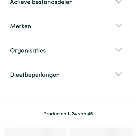
Actieve bestandsdelen
filter
Merken
filter
Organisaties
filter
Dieetbeperkingen
filter
Producten
1
-
24
van
45