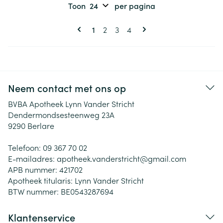
Toon
per pagina
Pagina's
U lees momenteel pagina
Pagina
Pagina
Pagina
1
2
3
4
Neem contact met ons op
BVBA Apotheek Lynn Vander Stricht
Dendermondsesteenweg 23A
9290
Berlare
Telefoon:
09 367 70 02
E-mailadres:
apotheek.vanderstricht@
gmail.com
APB nummer:
421702
Apotheek titularis:
Lynn Vander Stricht
BTW nummer:
BE0543287694
Klantenservice