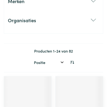
Merken
filter
Organisaties
filter
Producten
1
-
24
van
82
Sorteer op: