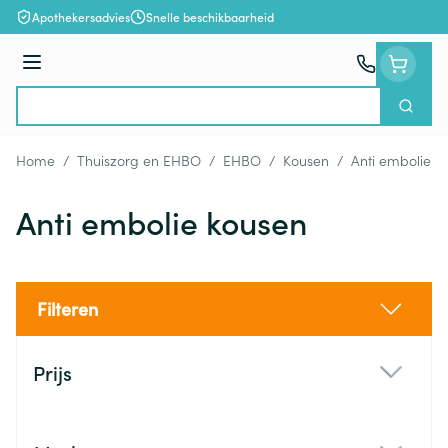
Ga naar de inhoud
Apothekersadvies
Snelle beschikbaarheid
Menu
Zoek
Product, merk, categorie...
Home
/
Thuiszorg en EHBO
/
EHBO
/
Kousen
/
Anti embolie k
Anti embolie kousen
Filteren
Doorgaan naar productlijst
Prijs
filter