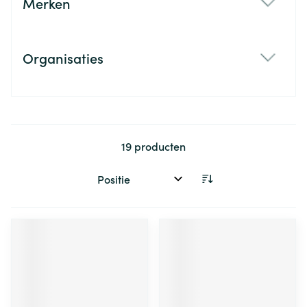
Merken
filter
Organisaties
filter
19
producten
Sorteer op: