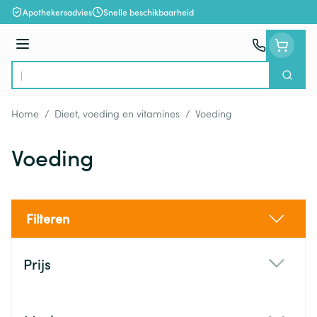
Ga naar de inhoud
Apothekersadvies
Snelle beschikbaarheid
Menu
Zoek
Product, merk, categorie...
Home
/
Dieet, voeding en vitamines
/
Voeding
Voeding
Filteren
Doorgaan naar productlijst
Prijs
filter