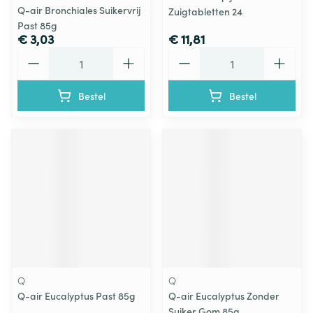
Q-air Bronchiales Suikervrij
Zuigtabletten 24
Past 85g
€ 3,03
€ 11,81
Aantal
Aantal
Bestel
Bestel
Q
Q
Q-air Eucalyptus Past 85g
Q-air Eucalyptus Zonder
Suiker Gom 85g