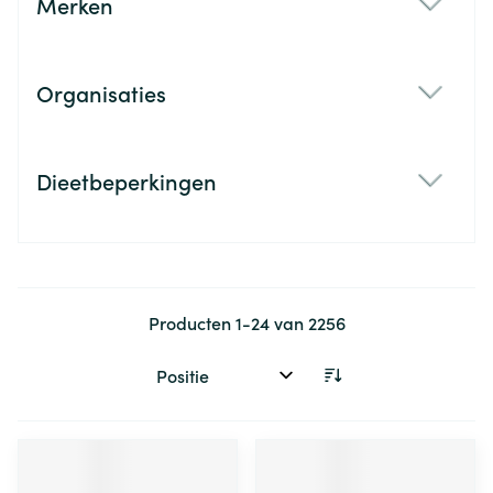
Merken
filter
Organisaties
filter
Dieetbeperkingen
filter
Producten
1
-
24
van
2256
Sorteer op: