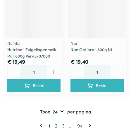
Nutrilon
Nan
Nutrilon 1 Zuigelingenmelk
Nan Optipro 1 800g Nf
Pdr 800g Verv.3707080
€ 19,49
€ 19,40
Aantal
Aantal
Bestel
Bestel
Toon
per pagina
Pagina's
U lees momenteel pagina
Pagina
Pagina
Pagina
1
2
3
...
94