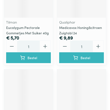
Tilman
Qualiphar
Eucalygum Pectorale
Medicavox Honing&citroen
Gommetjes Met Suiker 40g
Zuigtabl 24
€ 5,70
€ 9,89
Aantal
Aantal
Bestel
Bestel