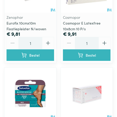
Zenophar
Cosmopor
Eurofix 10cmx10m
Cosmopor E Latexfree
Fixatiepleister N/woven
10x8cm 10 P/s
€ 9,81
€ 9,91
Aantal
Aantal
Bestel
Bestel