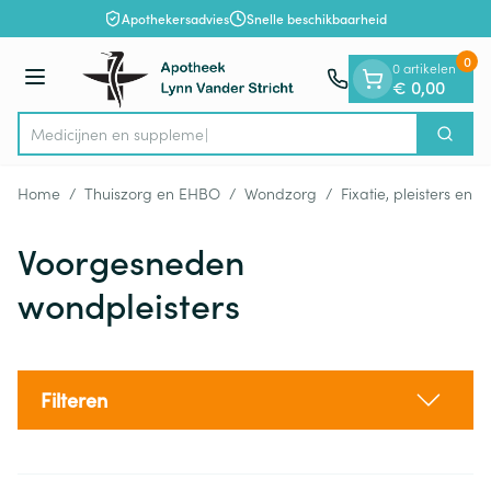
Dia 1 van 1
Ga naar de inhoud
Apothekersadvies
Snelle beschikbaarheid
0
0 artikelen
Menu
€ 0,00
Me
Zoek
Product, merk, categorie...
Home
/
Thuiszorg en EHBO
/
Wondzorg
/
Fixatie, pleisters en s
Voorgesneden
wondpleisters
Filteren