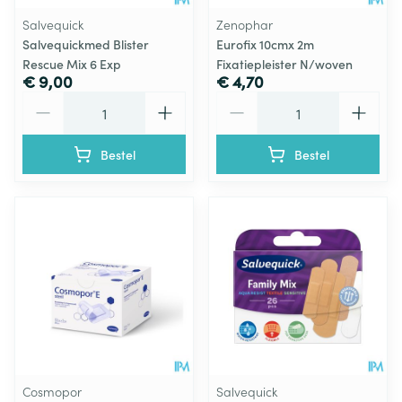
Salvequick
Zenophar
Salvequickmed Blister
Eurofix 10cmx 2m
Rescue Mix 6 Exp
Fixatiepleister N/woven
€ 9,00
€ 4,70
Aantal
Aantal
Bestel
Bestel
Cosmopor
Salvequick