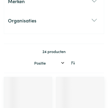
Merken
filter
Organisaties
filter
24
producten
Sorteer op: