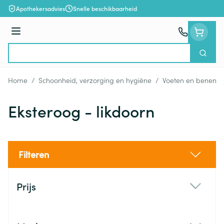
Ga naar de inhoud
Apothekersadvies
Snelle beschikbaarheid
Menu
Zoek
Product, merk, categorie...
Home
/
Schoonheid, verzorging en hygiëne
/
Voeten en benen
/
Eksteroog - likdoorn
Filteren
Doorgaan naar productlijst
Prijs
filter