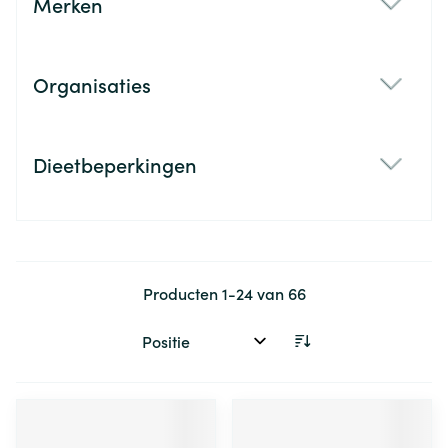
Merken
filter
Organisaties
filter
Dieetbeperkingen
filter
Producten
1
-
24
van
66
Sorteer op: