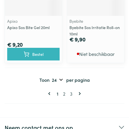
Apixo
Byebite
Apixo Sos Bite Gel 20ml
Byebite Sos Irritatie Roll-on
10ml
€ 9,90
€ 9,20
Niet beschikbaar
Bestel
Toon
per pagina
Pagina's
U lees momenteel pagina
Pagina
Pagina
1
2
3
Neem contact met ons op