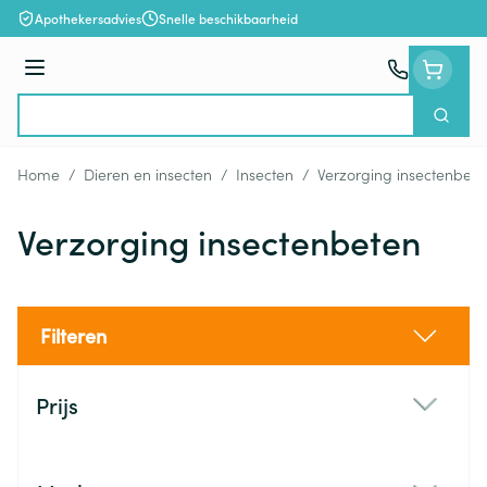
Ga naar de inhoud
Apothekersadvies
Snelle beschikbaarheid
Menu
Zoek
Product, merk, categorie...
Home
/
Dieren en insecten
/
Insecten
/
Verzorging insectenbete
Verzorging insectenbeten
Filteren
Doorgaan naar productlijst
Prijs
filter