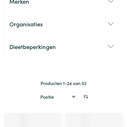
Merken
filter
Organisaties
filter
Dieetbeperkingen
filter
Producten
1
-
24
van
52
Sorteer op: