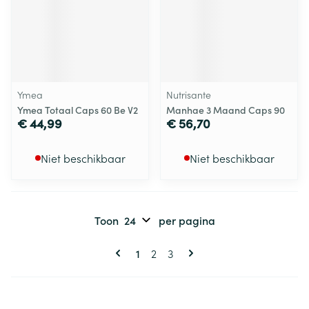
Ymea
Nutrisante
Ymea Totaal Caps 60 Be V2
Manhae 3 Maand Caps 90
€ 44,99
€ 56,70
Niet beschikbaar
Niet beschikbaar
Toon
per pagina
Pagina's
U lees momenteel pagina
Pagina
Pagina
1
2
3