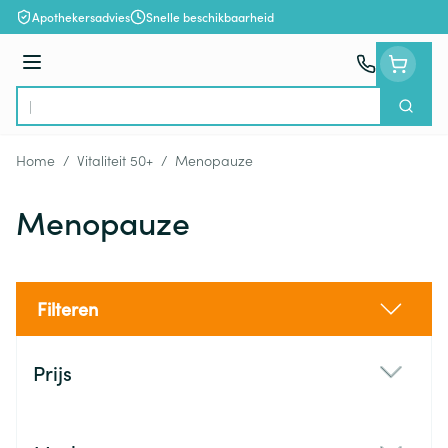
Ga naar de inhoud
Apothekersadvies
Snelle beschikbaarheid
Menu
Zoek
Product, merk, categorie...
Home
/
Vitaliteit 50+
/
Menopauze
Menopauze
Filteren
Doorgaan naar productlijst
Prijs
filter