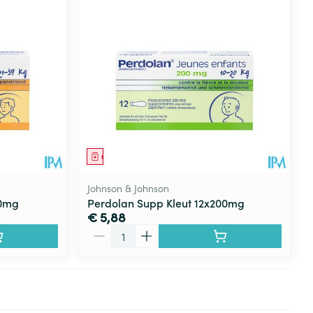
rende
Parfums en
geurproducten
Geneesmiddel
Johnson & Johnson
50mg
Perdolan Supp Kleut 12x200mg
€ 5,88
Aantal
CBD