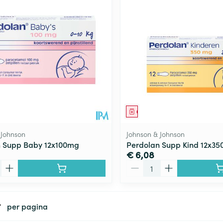
Toon meer
ging
Supplementen
Insectenwe
Mondmaskers
middelen
ssen
 -
id
d
middel
Geneesmiddel
 Johnson
Johnson & Johnson
n Supp Baby 12x100mg
Perdolan Supp Kind 12x3
€ 6,08
Aantal
Zelfbruiner
Scheren
per pagina