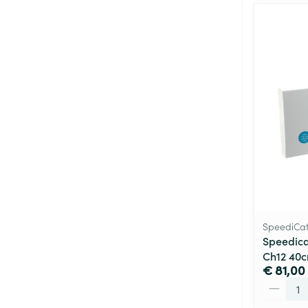
SpeediCa
Speedica
Ch12 40c
€ 81,00
Aantal