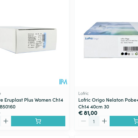
e
Lofric
e Eruplast Plus Women Ch14
Lofric Origo Nelaton Pobe
 850160
Ch14 40cm 30
0
€ 81,00
Aantal