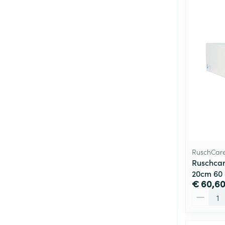
RuschCar
Ruschcar
20cm 60
€ 60,6
Aantal