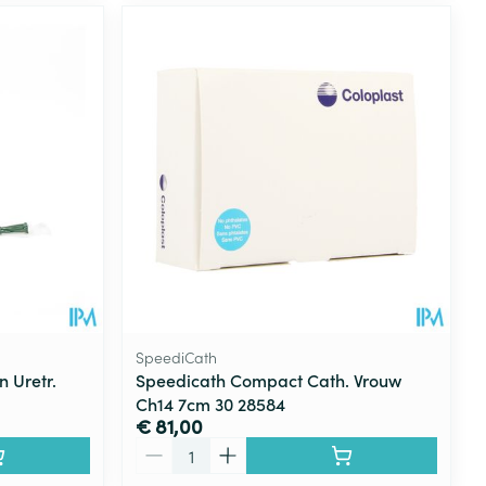
SpeediCath
 Uretr.
Speedicath Compact Cath. Vrouw
Ch14 7cm 30 28584
€ 81,00
Aantal