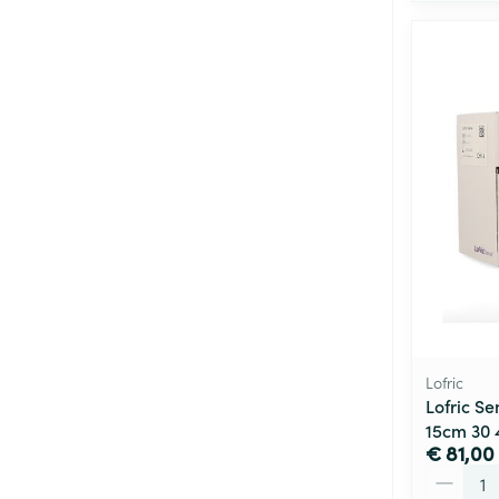
Lofric
Lofric S
15cm 30 
€ 81,00
Aantal