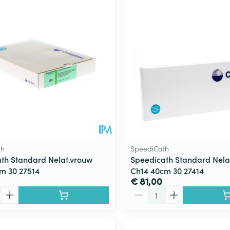
Toon meer
ging
Supplementen
Insectenwe
Mondmaskers
middelen
ssen
 -
id
d
th
SpeediCath
th Standard Nelat.vrouw
Speedicath Standard Nel
m 30 27514
Ch14 40cm 30 27414
€ 81,00
Zelfbruiner
Scheren
Aantal