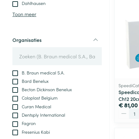
Aerosol toestel
kloven
Tabletten
Dahlhausen
Aerosol access
Blaren
Creme, gel en 
Toon meer
Zuurstof
Eelt
Eksteroog - lik
Ademhalingsste
Organisaties
Toon meer
filter
Spieren en gew
Specifiek voor
B. Braun medical S.A.
Naalden en spu
Bard Benelux
Lichaamsverzo
SpeediCa
Infecties
Becton Dickinson Benelux
Spuiten
Speedica
Deodorant
Coloplast Belgium
Ch12 20c
Oplossing voor 
Gezichtsverzor
€ 81,00
Curan Medical
Naalden
Aantal
Luizen
Dentsply International
Naalden voor i
Fagron
pennaalden
Fresenius Kabi
Diagnostica
Toon meer