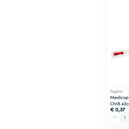
Fagron
Medicopl
Ch18 43
€ 0,37
Aantal