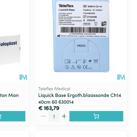
rende
Parfums en
geurproducten
Teleflex Medical
aton Man
Liquick Base Ergoth.blaassonde Ch14
40cm 60 630014
€ 163,79
CBD
Aantal