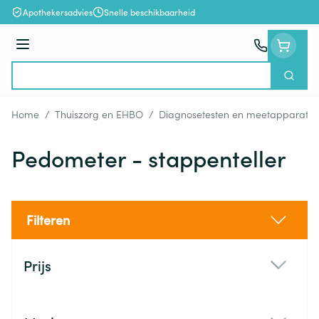
Ga naar de inhoud
Apothekersadvies
Snelle beschikbaarheid
Menu
Zoek
Product, merk, categorie...
Home
/
Thuiszorg en EHBO
/
Diagnosetesten en meetapparatuu
Pedometer - stappenteller
Filteren
Doorgaan naar productlijst
Prijs
filter