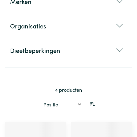
Merken
filter
Organisaties
filter
Dieetbeperkingen
filter
4
producten
Sorteer op: