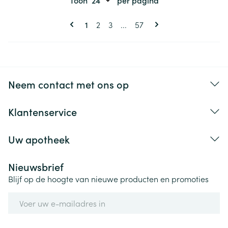
Pagina's
U lees momenteel pagina
Pagina
Pagina
Pagina
1
2
3
...
57
Neem contact met ons op
Klantenservice
Uw apotheek
Nieuwsbrief
Blijf op de hoogte van nieuwe producten en promoties
E-mail adres