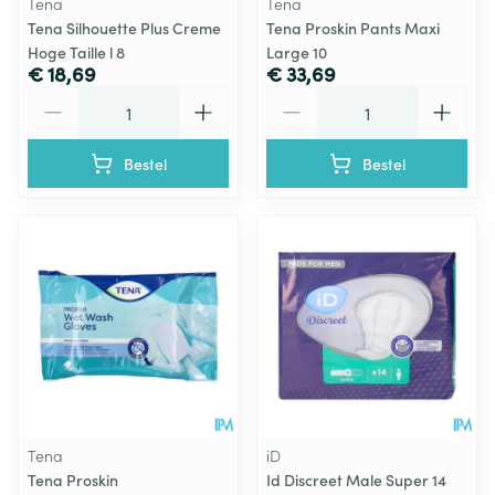
Tena
Tena
Tena Silhouette Plus Creme
Tena Proskin Pants Maxi
Hoge Taille l 8
Large 10
€ 18,69
€ 33,69
Aantal
Aantal
Bestel
Bestel
Tena
iD
Tena Proskin
Id Discreet Male Super 14