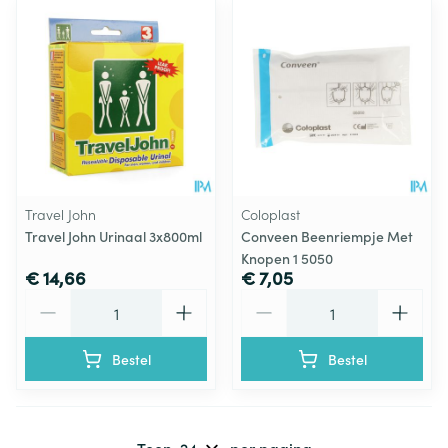
Travel John
Coloplast
Travel John Urinaal 3x800ml
Conveen Beenriempje Met
Knopen 1 5050
€ 14,66
€ 7,05
Aantal
Aantal
Bestel
Bestel
Toon
per pagina