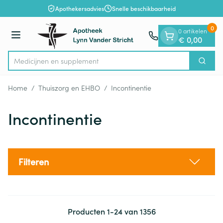
Dia 1 van 1
Ga naar de inhoud
Apothekersadvies
Snelle beschikbaarheid
0
0 artikelen
Menu
€ 0,00
Me
Zoek
Product, merk, categorie...
Home
/
Thuiszorg en EHBO
/
Incontinentie
Incontinentie
Filteren
Producten
1
-
24
van
1356