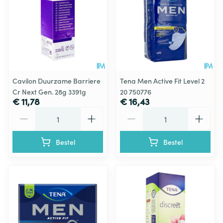
Cavilon Duurzame Barriere
Tena Men Active Fit Level 2
Cr Next Gen. 28g 3391g
20 750776
€ 11,78
€ 16,43
Aantal
Aantal
Bestel
Bestel