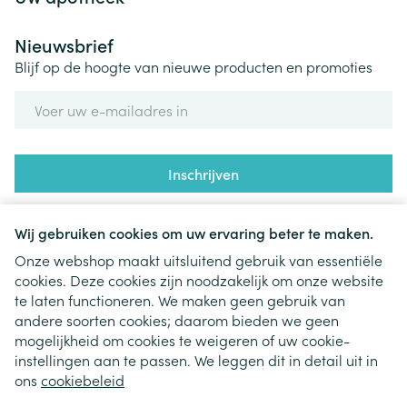
Nieuwsbrief
Blijf op de hoogte van nieuwe producten en promoties
E-mail adres
Inschrijven
Door op inschrijven te klikken, schrijft u zich in voor onze
nieuwsbrief en gaat u akkoord met onze
privacy policy
.
Wij gebruiken cookies om uw ervaring beter te maken.
Onze webshop maakt uitsluitend gebruik van essentiële
cookies. Deze cookies zijn noodzakelijk om onze website
te laten functioneren. We maken geen gebruik van
andere soorten cookies; daarom bieden we geen
mogelijkheid om cookies te weigeren of uw cookie-
instellingen aan te passen. We leggen dit in detail uit in
Juridische links
ons
cookiebeleid