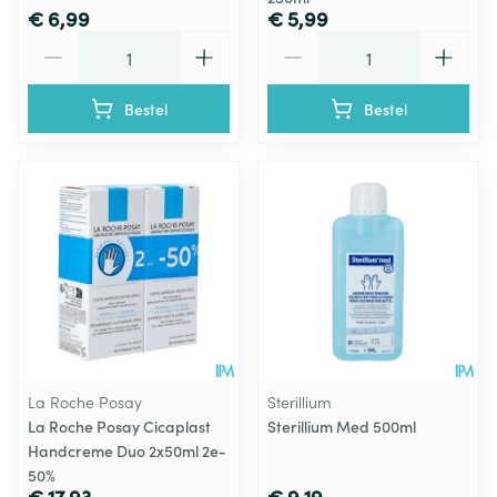
€ 6,99
€ 5,99
Aantal
Aantal
Bestel
Bestel
La Roche Posay
Sterillium
La Roche Posay Cicaplast
Sterillium Med 500ml
Handcreme Duo 2x50ml 2e-
50%
€ 17,93
€ 9,19