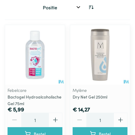
Sorteer op:
Febelcare
Mylène
Bactogel Hydroalcoholische
Dry Net Gel 250ml
Gel 75ml
€ 5,99
€ 14,27
Aantal
Aantal
Bestel
Bestel