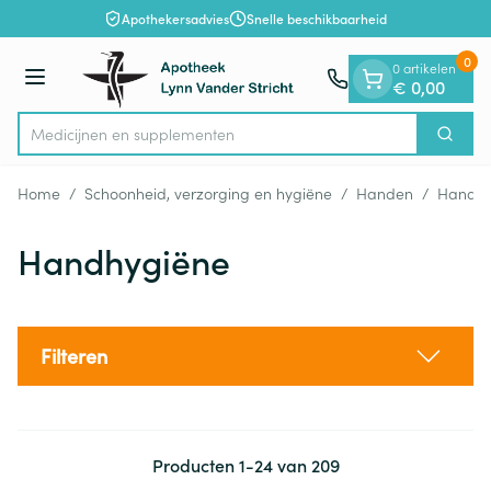
Dia 1 van 1
Ga naar de inhoud
Apothekersadvies
Snelle beschikbaarheid
0
0 artikelen
Menu
€ 0,00
Medicij
Zoek
Product, merk, categorie...
Home
/
Schoonheid, verzorging en hygiëne
/
Handen
/
Handhy
Handhygiëne
Filteren
Producten
1
-
24
van
209