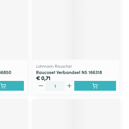
rende
Parfums en
geurproducten
Lohmann Rauscher
66850
Raucoset Verbandset N5 166318
€ 0,71
Aantal
CBD