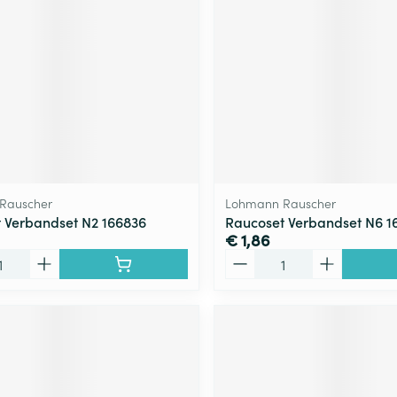
ging
Supplementen
Insectenwe
Mondmaskers
middelen
ssen
 -
id
d
Rauscher
Lohmann Rauscher
 Verbandset N2 166836
Raucoset Verbandset N6 1
€ 1,86
Aantal
Zelfbruiner
Scheren