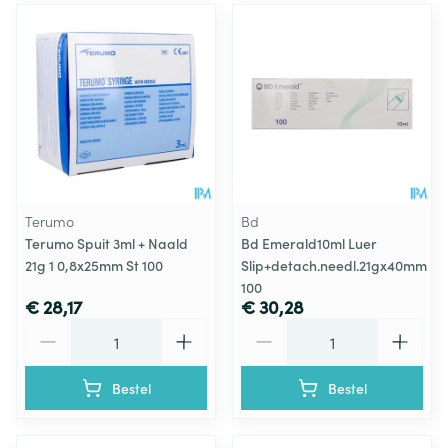
Terumo
Bd
Terumo Spuit 3ml + Naald
Bd Emerald10ml Luer
21g 1 0,8x25mm St 100
Slip+detach.needl.21gx40mm
100
€ 28,17
€ 30,28
Aantal
Aantal
Bestel
Bestel