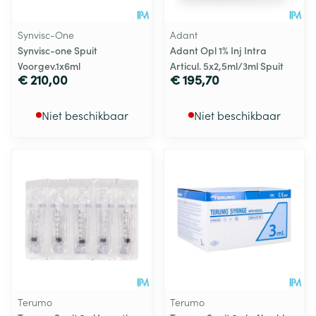
Synvisc-One
Adant
Synvisc-one Spuit
Adant Opl 1% Inj Intra
Voorgev.1x6ml
Articul. 5x2,5ml/3ml Spuit
€ 210,00
€ 195,70
Niet beschikbaar
Niet beschikbaar
Terumo
Terumo