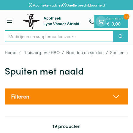
Dia 1 van 1
Ga naar de inhoud
Apothekersadvies
Snelle beschikbaarheid
0
0 artikelen
Menu
€ 0,00
Medicijnen en su
Zoek
Product, merk, categorie...
Home
/
Thuiszorg en EHBO
/
Naalden en spuiten
/
Spuiten
/
S
Spuiten met naald
Filteren
19
producten