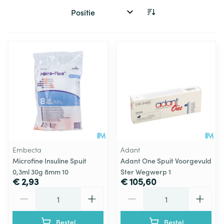
Sorteer op:
Embecta
Adant
Microfine Insuline Spuit
Adant One Spuit Voorgevuld
0,3ml 30g 8mm 10
Ster Wegwerp 1
€ 2,93
€ 105,60
Aantal
Aantal
Bestel
Bestel