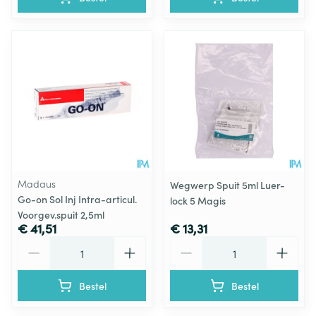
Madaus
Wegwerp Spuit 5ml Luer-
Go-on Sol Inj Intra-articul.
lock 5 Magis
Voorgev.spuit 2,5ml
€ 41,51
€ 13,31
Aantal
Aantal
Bestel
Bestel