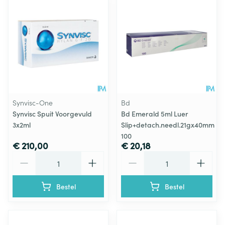
Synvisc-One
Bd
Synvisc Spuit Voorgevuld
Bd Emerald 5ml Luer
3x2ml
Slip+detach.needl.21gx40mm
100
€ 210,00
€ 20,18
Aantal
Aantal
Bestel
Bestel