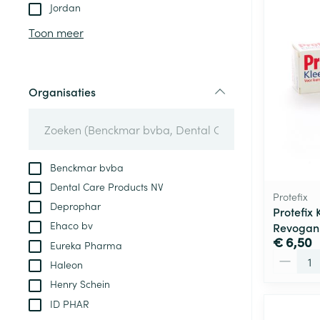
Aerosol toestel
kloven
Tabletten
Jordan
Aerosol access
Blaren
Creme, gel en 
Toon meer
Zuurstof
Eelt
Eksteroog - lik
Ademhalingsste
Organisaties
Toon meer
filter
Spieren en gew
Specifiek voor
Benckmar bvba
Naalden en spu
Dental Care Products NV
Lichaamsverzo
Protefix
Infecties
Deprophar
Spuiten
Protefix
Deodorant
Ehaco bv
Revogan
Oplossing voor 
Gezichtsverzor
€ 6,50
Eureka Pharma
Naalden
Aantal
Luizen
Haleon
Naalden voor i
Henry Schein
pennaalden
ID PHAR
Diagnostica
Toon meer