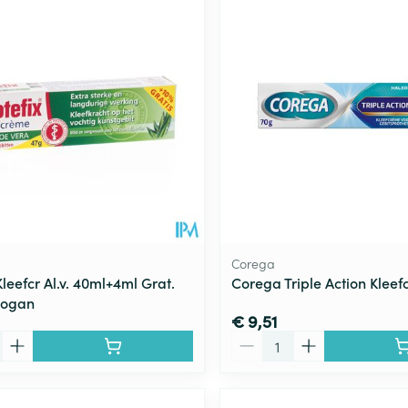
Toon meer
ging
Supplementen
Insectenwe
Mondmaskers
middelen
ssen
 -
id
d
Corega
Kleefcr Al.v. 40ml+4ml Grat.
Corega Triple Action Klee
vogan
€ 9,51
Zelfbruiner
Scheren
Aantal