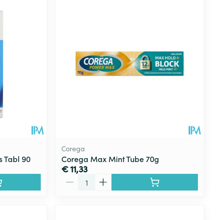
Corega
s Tabl 90
Corega Max Mint Tube 70g
€ 11,33
Aantal