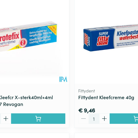
Fittydent
 Kleefcr X-sterk40ml+4ml
Fittydent Kleefcreme 40g
67 Revogan
€ 9,46
Aantal