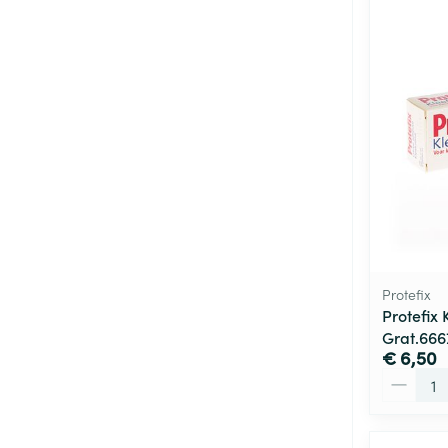
Protefix
Protefix
Grat.66
€ 6,50
Aantal