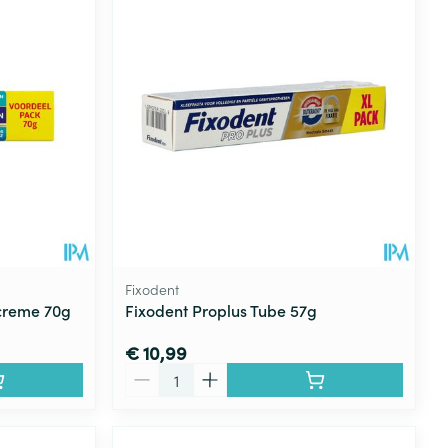
rende
Parfums en
geurproducten
Fixodent
fcreme 70g
Fixodent Proplus Tube 57g
€ 10,99
CBD
Aantal