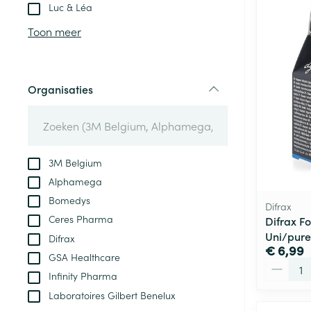
Aerosol toestel
kloven
Tabletten
Luc & Léa
Aerosol access
Blaren
Creme, gel en 
Toon meer
Zuurstof
Eelt
Eksteroog - lik
Ademhalingsste
Organisaties
Toon meer
filter
Spieren en gew
Specifiek voor
3M Belgium
Naalden en spu
Alphamega
Lichaamsverzo
Infecties
Bomedys
Spuiten
Difrax
Deodorant
Ceres Pharma
Difrax F
Oplossing voor 
Gezichtsverzor
Uni/pure
Difrax
Naalden
€ 6,99
Luizen
GSA Healthcare
Aantal
Naalden voor i
Infinity Pharma
pennaalden
Laboratoires Gilbert Benelux
Diagnostica
Toon meer