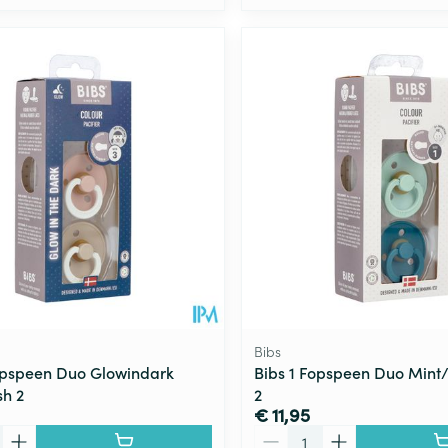
Bibs
opspeen Duo Glowindark
Bibs 1 Fopspeen Duo Mint/
sh 2
2
€ 11,95
Aantal