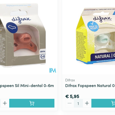
Toon meer
ging
Supplementen
Insectenwe
Mondmaskers
middelen
ssen
 -
id
d
Difrax
opspeen Sil Mini-dental 0-6m
Difrax Fopspeen Natural 
Zelfbruiner
Scheren
€ 5,95
Aantal