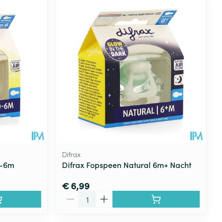
rende
Parfums en
geurproducten
Difrax
0-6m
Difrax Fopspeen Natural 6m+ Nacht
CBD
€ 6,99
Aantal