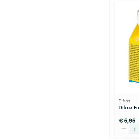
Difrax
Difrax F
€ 5,95
Aantal