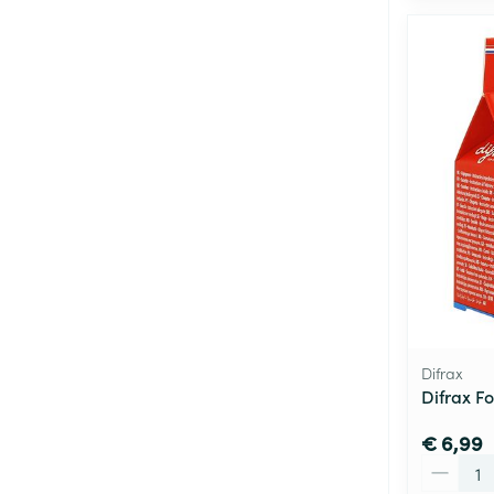
Difrax
Difrax F
€ 6,99
Aantal