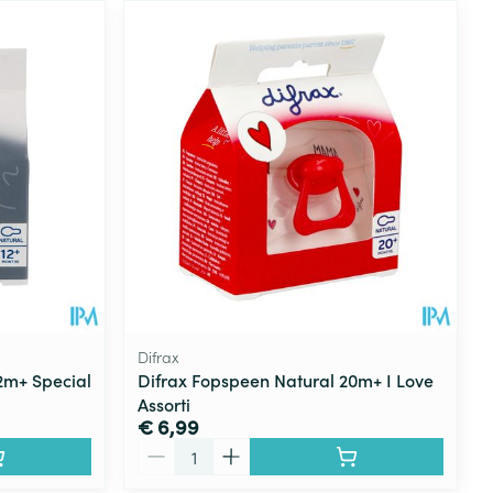
Difrax
2m+ Special
Difrax Fopspeen Natural 20m+ I Love
Assorti
€ 6,99
Aantal