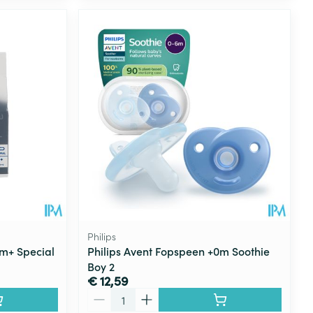
Philips
m+ Special
Philips Avent Fopspeen +0m Soothie
Boy 2
€ 12,59
Aantal