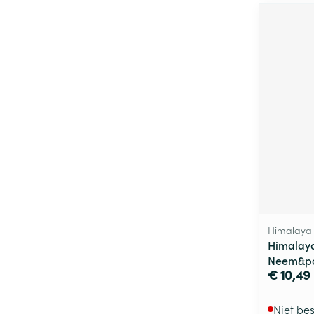
Himalaya 
Himalay
Neem&po
€ 10,49
Niet be