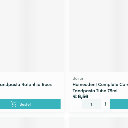
ging
Supplementen
Insectenwe
Mondmaskers
middelen
ssen
 -
id
d
Boiron
andpasta Ratanhia Roos
Homeodent Complete Care
Tandpasta Tube 75ml
Zelfbruiner
Scheren
€ 6,56
Aantal
Bestel