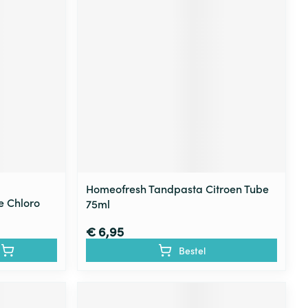
rende
Parfums en
geurproducten
Homeofresh Tandpasta Citroen Tube
 Chloro
75ml
CBD
€ 6,95
Bestel