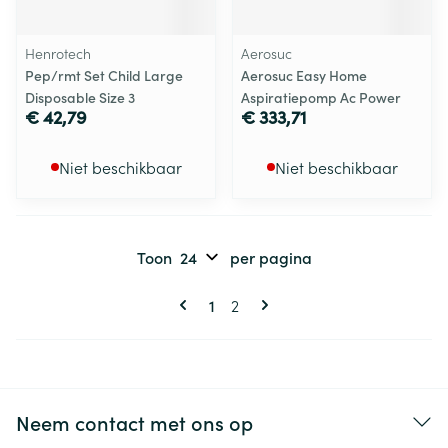
Henrotech
Aerosuc
Pep/rmt Set Child Large
Aerosuc Easy Home
Disposable Size 3
Aspiratiepomp Ac Power
€ 42,79
€ 333,71
Niet beschikbaar
Niet beschikbaar
Toon
per pagina
Pagina's
U lees momenteel pagina
Pagina
1
2
Neem contact met ons op