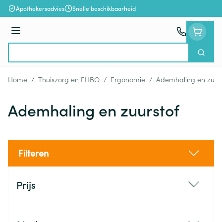
Ga naar de inhoud
Apothekersadvies
Snelle beschikbaarheid
Menu
Zoek
Product, merk, categorie...
Home
/
Thuiszorg en EHBO
/
Ergonomie
/
Ademhaling en zuurs
Ademhaling en zuurstof
Filteren
Doorgaan naar productlijst
Prijs
filter