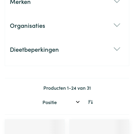
Merken
filter
Organisaties
filter
Dieetbeperkingen
filter
Producten
1
-
24
van
31
Sorteer op: