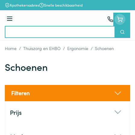
Ga naar de inhoud
Apothekersadvies
Snelle beschikbaarheid
Menu
Zoek
Product, merk, categorie...
Home
/
Thuiszorg en EHBO
/
Ergonomie
/
Schoenen
Schoenen
Filteren
Doorgaan naar productlijst
Prijs
filter