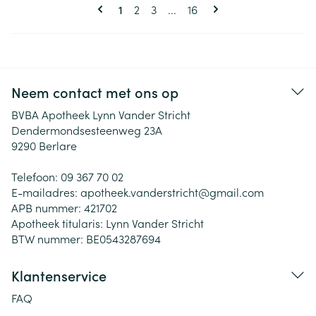
Pagina's
U lees momenteel pagina
Pagina
Pagina
Pagina
1
2
3
...
16
Neem contact met ons op
BVBA Apotheek Lynn Vander Stricht
Dendermondsesteenweg 23A
9290
Berlare
Telefoon:
09 367 70 02
E-mailadres:
apotheek.vanderstricht@
gmail.com
APB nummer:
421702
Apotheek titularis:
Lynn Vander Stricht
BTW nummer:
BE0543287694
Klantenservice
FAQ