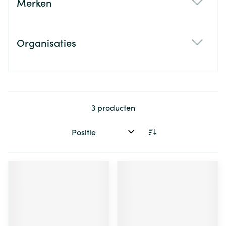
Merken
filter
Organisaties
filter
3
producten
Sorteer op: