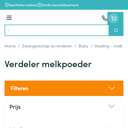
Ga naar de inhoud
Apothekersadvies
Snelle beschikbaarheid
Menu
Zoek
Product, merk, categorie...
Home
/
Zwangerschap en kinderen
/
Baby
/
Voeding - melk
/
Verdeler melkpoeder
Filteren
Doorgaan naar productlijst
Prijs
filter