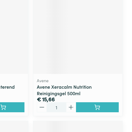
rende
Parfums en
geurproducten
Avene
aterend
Avene Xeracalm Nutrition
Reinigingsgel 500ml
CBD
€ 15,66
Aantal