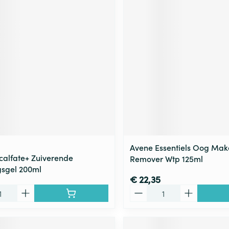
Avene Essentiels Oog Ma
calfate+ Zuiverende
Remover Wtp 125ml
gsgel 200ml
€ 22,35
Aantal