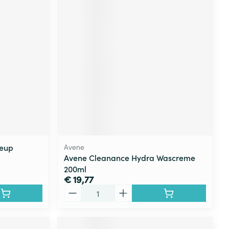
keup
Avene
Avene Cleanance Hydra Wascreme
200ml
€ 19,77
Aantal