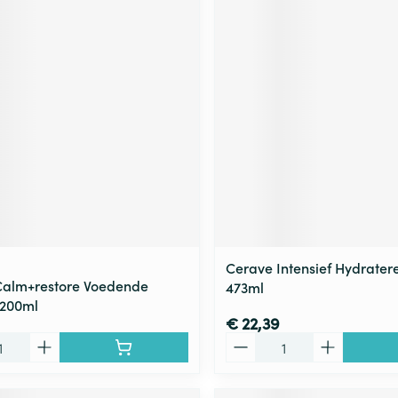
Cerave Intensief Hydrate
Calm+restore Voedende
473ml
 200ml
€ 22,39
Aantal