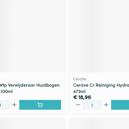
ging
Supplementen
Insectenwe
Mondmaskers
middelen
ssen
 -
id
d
CeraVe
 Wtp Verwijderaar Huid&ogen
Cerave Cr Reiniging Hydr
.100ml
473ml
Zelfbruiner
Scheren
€ 18,96
Aantal