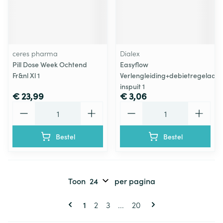
ceres pharma
Dialex
Pill Dose Week Ochtend
Easyflow
Fr&nl Xl 1
Verlengleiding+debietregelaar+
inspuit 1
€ 23,99
€ 3,06
Aantal
Aantal
Bestel
Bestel
Toon
per pagina
Pagina's
U lees momenteel pagina
Pagina
Pagina
Pagina
1
2
3
...
20