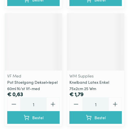
VF Med
WM Supplies
Pot Stoelgang Deksel+lepel
Knelband Latex Enkel
60ml N/st Vf-med
75x2cm 25 Wm
€ 0,63
€ 1,79
Aantal
Aantal
Bestel
Bestel