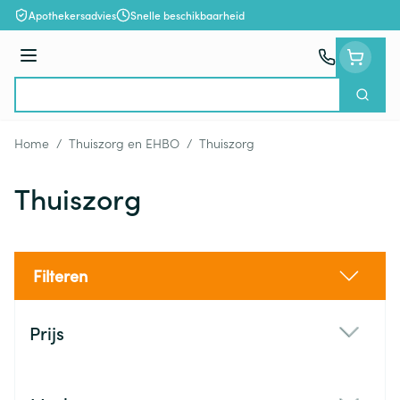
Ga naar de inhoud
Apothekersadvies
Snelle beschikbaarheid
Menu
Zoek
Product, merk, categorie...
Home
/
Thuiszorg en EHBO
/
Thuiszorg
Thuiszorg
Filteren
Doorgaan naar productlijst
Prijs
filter