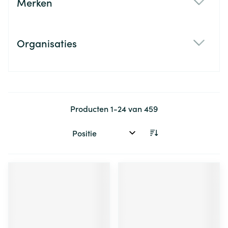
Merken
filter
Organisaties
filter
Producten
1
-
24
van
459
Sorteer op: