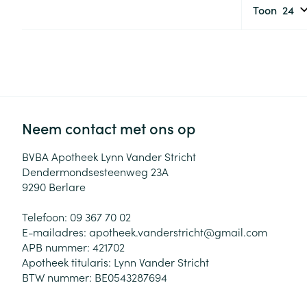
Haar
Toon
Gezichtsverzor
Pillendozen en
accessoires
Pigmentstoorni
Gevoelige huid
geïrriteerde hu
Gemengde hui
Neem contact met ons op
Doffe huid
BVBA Apotheek Lynn Vander Stricht
Toon meer
Dendermondsesteenweg 23A
9290
Berlare
Telefoon:
09 367 70 02
Snurken
E-mailadres:
apotheek.vanderstricht@
gmail.com
APB nummer:
421702
Apotheek titularis:
Lynn Vander Stricht
BTW nummer:
BE0543287694