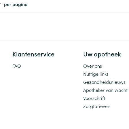
per pagina
ging
Supplementen
Insectenwe
Mondmaskers
middelen
ssen
 -
id
d
Klantenservice
Uw apotheek
FAQ
Over ons
Nuttige links
Gezondheidsnieuws
Apotheker van wacht
Zelfbruiner
Scheren
Voorschrift
Zorgtarieven