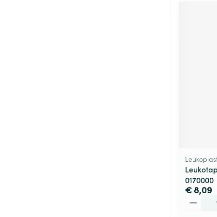
Leukoplas
Leukotap
0170000
€ 8,09
Aantal