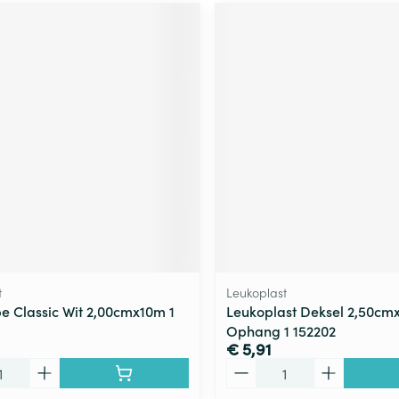
t
Leukoplast
e Classic Wit 2,00cmx10m 1
Leukoplast Deksel 2,50c
Ophang 1 152202
€ 5,91
Aantal