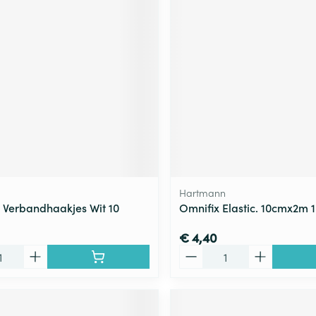
ging
Supplementen
Insectenwe
Mondmaskers
middelen
ssen
 -
id
d
Hartmann
Verbandhaakjes Wit 10
Omnifix Elastic. 10cmx2m 1
Zelfbruiner
Scheren
€ 4,40
Aantal