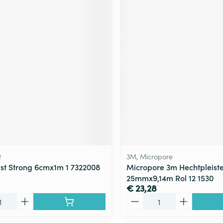
t
3M, Micropore
st Strong 6cmx1m 1 7322008
Micropore 3m Hechtpleiste
25mmx9,14m Rol 12 1530
€ 23,28
Aantal