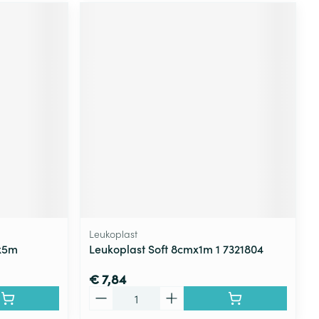
Leukoplast
mx5m
Leukoplast Soft 8cmx1m 1 7321804
€ 7,84
Aantal