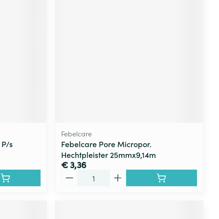
rende
Parfums en
geurproducten
Febelcare
 P/s
Febelcare Pore Micropor.
Hechtpleister 25mmx9,14m
CBD
€ 3,36
Aantal