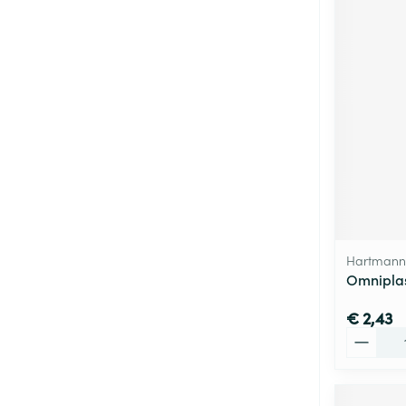
Hartmann
Omniplas
€ 2,43
Aantal