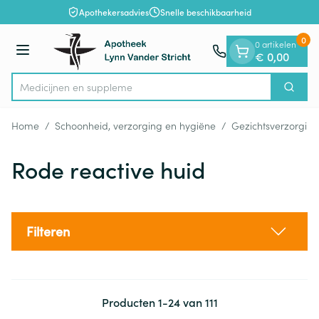
Dia 1 van 1
Ga naar de inhoud
Apothekersadvies
Snelle beschikbaarheid
0
0 artikelen
Menu
€ 0,00
Medi
Zoek
Product, merk, categorie...
Home
/
Schoonheid, verzorging en hygiëne
/
Gezichtsverzorging
Rode reactive huid
Filteren
Producten
1
-
24
van
111