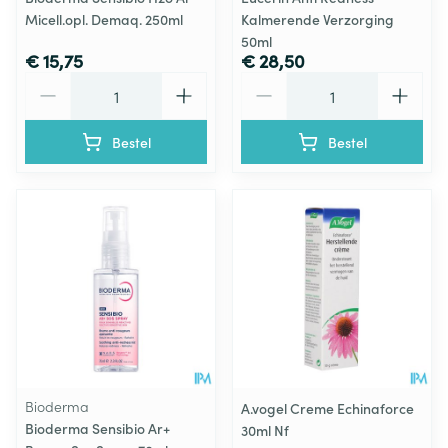
Micell.opl. Demaq. 250ml
Kalmerende Verzorging
50ml
€ 15,75
€ 28,50
Aantal
Aantal
Bestel
Bestel
Bioderma
A.vogel Creme Echinaforce
Bioderma Sensibio Ar+
30ml Nf