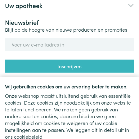
Uw apotheek
Nieuwsbrief
Blijf op de hoogte van nieuwe producten en promoties
E-mail adres
Inschrijven
Door op inschrijven te klikken, schrijft u zich in voor onze
nieuwsbrief en gaat u akkoord met onze
privacy policy
.
Wij gebruiken cookies om uw ervaring beter te maken.
Onze webshop maakt uitsluitend gebruik van essentiële
cookies. Deze cookies zijn noodzakelijk om onze website
te laten functioneren. We maken geen gebruik van
andere soorten cookies; daarom bieden we geen
mogelijkheid om cookies te weigeren of uw cookie-
instellingen aan te passen. We leggen dit in detail uit in
Juridische links
ons
cookiebeleid