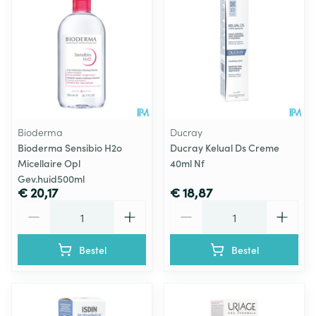
Bioderma
Ducray
Bioderma Sensibio H2o
Ducray Kelual Ds Creme
Micellaire Opl
40ml Nf
Gev.huid500ml
€ 20,17
€ 18,87
Aantal
Aantal
Bestel
Bestel