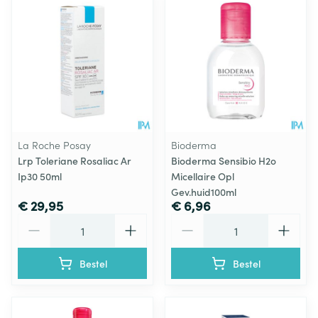
La Roche Posay
Bioderma
Lrp Toleriane Rosaliac Ar
Bioderma Sensibio H2o
Ip30 50ml
Micellaire Opl
Gev.huid100ml
€ 29,95
€ 6,96
Aantal
Aantal
Bestel
Bestel