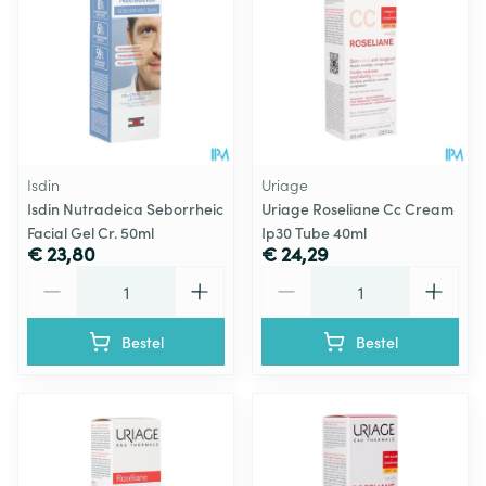
Isdin
Uriage
Isdin Nutradeica Seborrheic
Uriage Roseliane Cc Cream
Facial Gel Cr. 50ml
Ip30 Tube 40ml
€ 23,80
€ 24,29
Aantal
Aantal
Bestel
Bestel