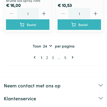
Brume Sos Spray 70ml
€ 16,00
€ 10,53
Aantal
Aantal
Bestel
Bestel
Toon
per pagina
Pagina's
U lees momenteel pagina
Pagina
Pagina
Pagina
1
2
3
...
5
Neem contact met ons op
Klantenservice