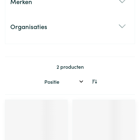
Merken
filter
Organisaties
filter
2
producten
Sorteer op: