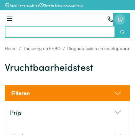
Ga naar de inhoud
Apothekersadvies
Snelle beschikbaarheid
Menu
Zoek
Product, merk, categorie...
Home
/
Thuiszorg en EHBO
/
Diagnosetesten en meetapparatuu
Vruchtbaarheidstest
Filteren
Doorgaan naar productlijst
Prijs
filter