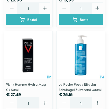
Aantal
Aantal
Bestel
Bestel
Vichy Homme Hydra Mag
La Roche Posay Effaclar
C+ 50ml
Schuimgel Zuiverend 400ml
€ 27,49
€ 25,15
Aantal
Aantal