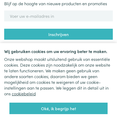
Blijf op de hoogte van nieuwe producten en promoties
E-mail adres
Inschrijven
Door op inschrijven te klikken, schrijft u zich in voor onze
nieuwsbrief en gaat u akkoord met onze
privacy policy
.
Wij gebruiken cookies om uw ervaring beter te maken.
Onze webshop maakt uitsluitend gebruik van essentiële
cookies. Deze cookies zijn noodzakelijk om onze website
te laten functioneren. We maken geen gebruik van
andere soorten cookies; daarom bieden we geen
mogelijkheid om cookies te weigeren of uw cookie-
instellingen aan te passen. We leggen dit in detail uit in
Juridische links
ons
cookiebeleid
Oké, ik begrijp het