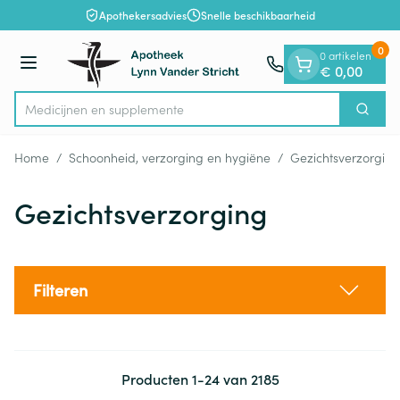
Dia 1 van 1
Ga naar de inhoud
Apothekersadvies
Snelle beschikbaarheid
0
0 artikelen
Menu
€ 0,00
Medicijn
Zoek
Product, merk, categorie...
Home
/
Schoonheid, verzorging en hygiëne
/
Gezichtsverzorging
Gezichtsverzorging
Filteren
Producten
1
-
24
van
2185