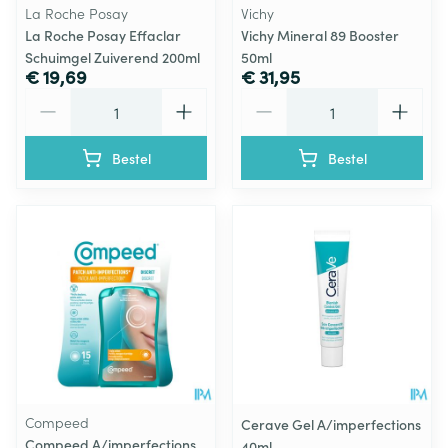
La Roche Posay
Vichy
La Roche Posay Effaclar
Vichy Mineral 89 Booster
Schuimgel Zuiverend 200ml
50ml
€ 19,69
€ 31,95
Aantal
Aantal
Bestel
Bestel
Compeed
Cerave Gel A/imperfections
Compeed A/imperfections
40ml