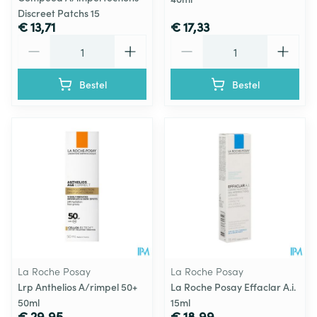
Discreet Patchs 15
€ 13,71
€ 17,33
Aantal
Aantal
Bestel
Bestel
La Roche Posay
La Roche Posay
Lrp Anthelios A/rimpel 50+
La Roche Posay Effaclar A.i.
50ml
15ml
€ 29,95
€ 18,99