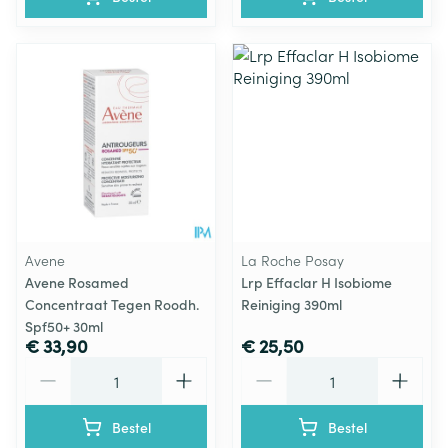
Avene
La Roche Posay
Avene Rosamed
Lrp Effaclar H Isobiome
Concentraat Tegen Roodh.
Reiniging 390ml
Spf50+ 30ml
€ 33,90
€ 25,50
Aantal
Aantal
Bestel
Bestel