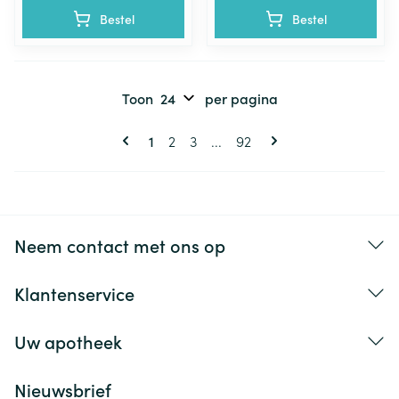
Bestel
Bestel
Toon
per pagina
Pagina's
U lees momenteel pagina
Pagina
Pagina
Pagina
1
2
3
...
92
Neem contact met ons op
Klantenservice
Uw apotheek
Nieuwsbrief