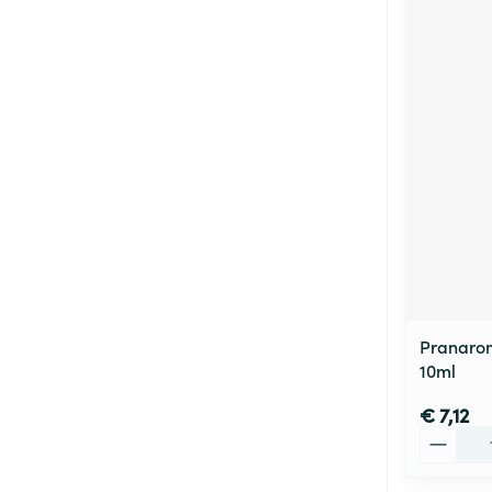
Pranarom
10ml
€ 7,12
Aantal