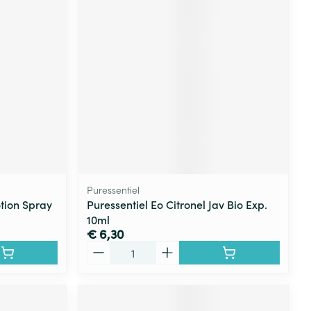
rende
Parfums en
geurproducten
Puressentiel
tion Spray
Puressentiel Eo Citronel Jav Bio Exp.
10ml
CBD
€ 6,30
Aantal