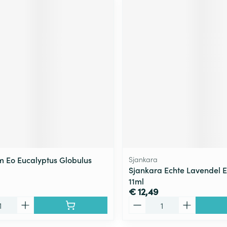
 Eo Eucalyptus Globulus
Sjankara
Sjankara Echte Lavendel Es
11ml
€ 12,49
Aantal