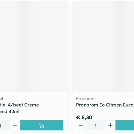
el
Pranarom
tiel A/beet Creme
Pranarom Eo Citroen Euca
end 40ml
€ 6,30
Aantal