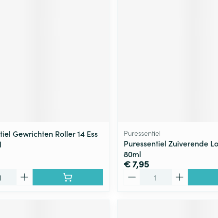
ging
Supplementen
Insectenwe
Mondmaskers
middelen
ssen
 -
id
d
iel Gewrichten Roller 14 Ess
Puressentiel
Puressentiel Zuiverende Lo
l
80ml
Zelfbruiner
Scheren
€ 7,95
Aantal