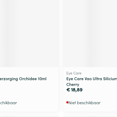
ging
Supplementen
Insectenwe
Mondmaskers
middelen
ssen
 -
id
d
Eye Care
Verzorging Orchidee 10ml
Eye Care Vao Ultra Siliciu
Zelfbruiner
Scheren
Cherry
€ 18,89
schikbaar
Niet beschikbaar