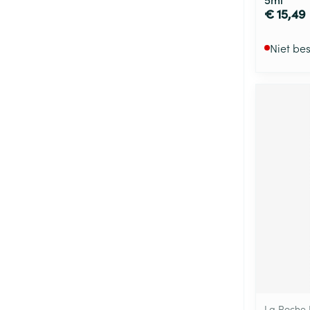
€ 15,49
Niet be
La Roche