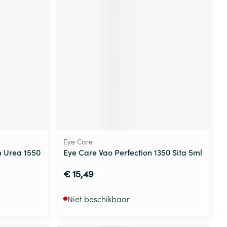
rende
Parfums en
geurproducten
Eye Care
m Urea 1550
Eye Care Vao Perfection 1350 Sita 5ml
CBD
€ 15,49
Niet beschikbaar