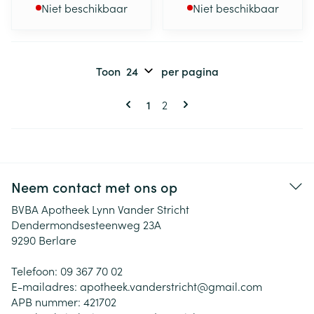
Niet beschikbaar
Niet beschikbaar
Toon
per pagina
Pagina's
U lees momenteel pagina
Pagina
1
2
Neem contact met ons op
BVBA Apotheek Lynn Vander Stricht
Dendermondsesteenweg 23A
9290
Berlare
Telefoon:
09 367 70 02
E-mailadres:
apotheek.vanderstricht@
gmail.com
APB nummer:
421702