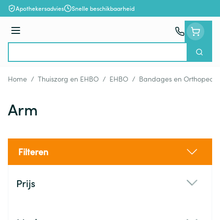
Ga naar de inhoud
Apothekersadvies
Snelle beschikbaarheid
Menu
Zoek
Product, merk, categorie...
Home
/
Thuiszorg en EHBO
/
EHBO
/
Bandages en Orthopedie
Arm
Filteren
Doorgaan naar productlijst
Prijs
filter