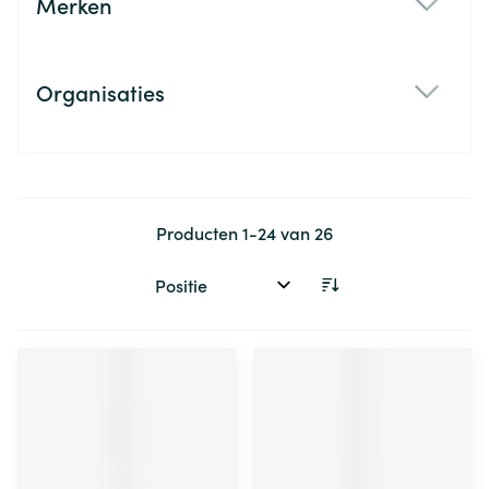
Merken
filter
Organisaties
filter
Producten
1
-
24
van
26
Sorteer op: