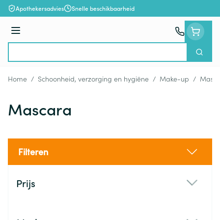
Ga naar de inhoud
Apothekersadvies
Snelle beschikbaarheid
Menu
Zoek
Product, merk, categorie...
Home
/
Schoonheid, verzorging en hygiëne
/
Make-up
/
Masc
Mascara
Filteren
Doorgaan naar productlijst
Prijs
filter