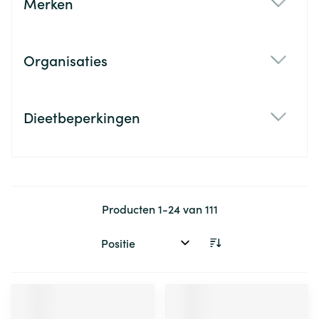
Merken
filter
Organisaties
filter
Dieetbeperkingen
filter
Producten
1
-
24
van
111
Sorteer op: