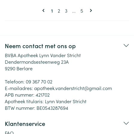
Pagina's
U lees momenteel pagina
Pagina
Pagina
Pagina
1
2
3
...
5
Neem contact met ons op
BVBA Apotheek Lynn Vander Stricht
Dendermondsesteenweg 23A
9290
Berlare
Telefoon:
09 367 70 02
E-mailadres:
apotheek.vanderstricht@
gmail.com
APB nummer:
421702
Apotheek titularis:
Lynn Vander Stricht
BTW nummer:
BE0543287694
Klantenservice
FAQ