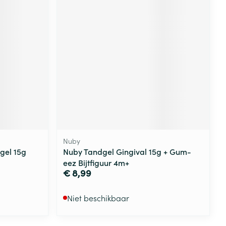
rende
Parfums en
geurproducten
Nuby
dgel 15g
Nuby Tandgel Gingival 15g + Gum-
CBD
eez Bijtfiguur 4m+
€ 8,99
Niet beschikbaar