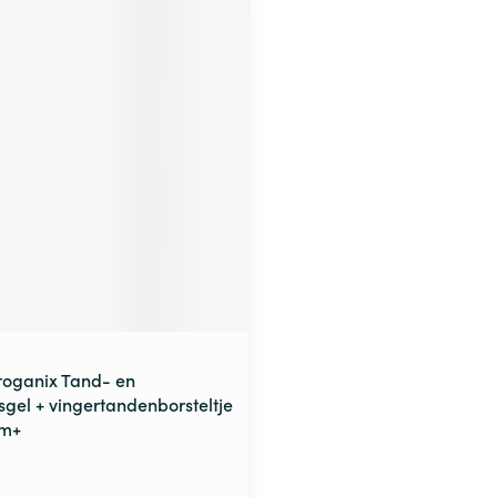
roganix Tand- en
sgel + vingertandenborsteltje
4m+