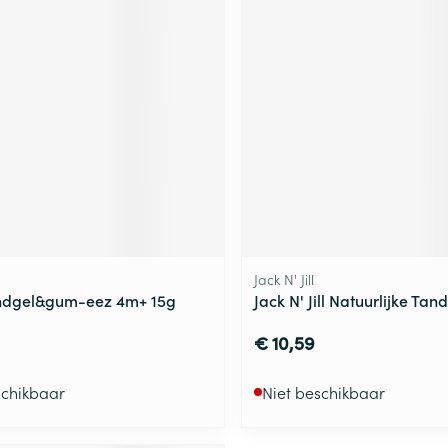
ging
Supplementen
Insectenwe
Mondmaskers
middelen
ssen
 -
id
d
Jack N' Jill
ndgel&gum-eez 4m+ 15g
Jack N' Jill Natuurlijke Tan
Zelfbruiner
Scheren
€ 10,59
schikbaar
Niet beschikbaar