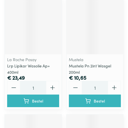
La Roche Posay
Mustela
Lrp Lipikar Wasolie Ap+
Mustela Pn 2in1 Wasgel
400ml
200ml
€ 23,49
€ 10,65
Aantal
Aantal
Bestel
Bestel