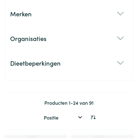
Merken
filter
Organisaties
filter
Dieetbeperkingen
filter
Producten
1
-
24
van
91
Sorteer op: