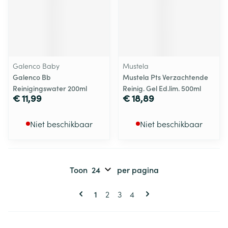
Galenco Baby
Mustela
Galenco Bb
Mustela Pts Verzachtende
Reinigingswater 200ml
Reinig. Gel Ed.lim. 500ml
€ 11,99
€ 18,89
Niet beschikbaar
Niet beschikbaar
Toon
per pagina
Pagina's
U lees momenteel pagina
Pagina
Pagina
Pagina
1
2
3
4