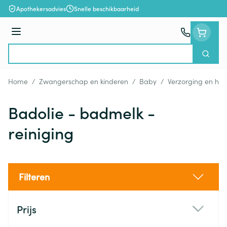
Ga naar de inhoud
Apothekersadvies
Snelle beschikbaarheid
Menu
Zoek
Product, merk, categorie...
Home
/
Zwangerschap en kinderen
/
Baby
/
Verzorging en hyg
Badolie - badmelk -
reiniging
Filteren
Doorgaan naar productlijst
Prijs
filter