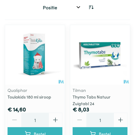
Sorteer op:
Qualiphar
Tilman
Toulakids 180 ml siroop
Thymo Tabs Natuur
Zuigtabl 24
€ 14,60
€ 8,03
Aantal
Aantal
Bestel
Bestel