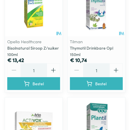
Opella Healthcare
Tilman
Bisolnatural Siroop Z/suiker
Thymotil Drinkbare Opl
100ml
150ml
€ 13,42
€ 10,74
Aantal
Aantal
Bestel
Bestel