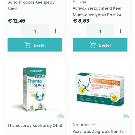
Activox
Soria Propolis Keelspray
Activox Verzachtend Keel
30ml
Munt-eucalyptus Past 24
€ 12,45
€ 8,83
Aantal
Aantal
Bestel
Bestel
Naturactive
Thymospray Keelspray 24ml
Voxyltabs Zuigtabletten 24