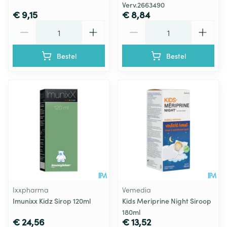
Verv.2663490
€ 9,15
€ 8,84
Aantal
Aantal
Bestel
Bestel
Ixxpharma
Vemedia
Imunixx Kidz Sirop 120ml
Kids Meriprine Night Siroop
180ml
€ 24,56
€ 13,52