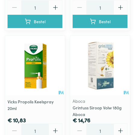
Aantal
Aantal
Bestel
Bestel
Aboca
Vicks Propolis Keelspray
Grintuss Siroop Volw 180g
20ml
Aboca
€ 10,83
€ 14,76
Aantal
Aantal