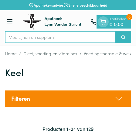
Dia 1 van 1
Ga naar de inhoud
Apothekersadvies
Snelle beschikbaarheid
0
0 artikelen
Menu
€ 0,00
Me
Zoek
Product, merk, categorie...
Home
/
Dieet, voeding en vitamines
/
Voedingstherapie & welzijn
Keel
Filteren
Producten
1
-
24
van
129