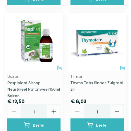
Boiron
Tilman
Respiplant Siroop
Thymo Tabs Sinaas Zuigtabl
Neus&keel Nat.afweer150ml
24
Boiron
€ 12,50
€ 8,03
Aantal
Aantal
Bestel
Bestel