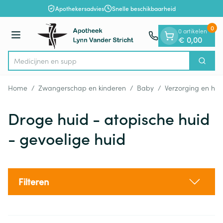
Dia 1 van 1
Ga naar de inhoud
Apothekersadvies
Snelle beschikbaarheid
0
0 artikelen
Menu
€ 0,00
M
Zoek
Product, merk, categorie...
Home
/
Zwangerschap en kinderen
/
Baby
/
Verzorging en hyg
Droge huid - atopische huid
- gevoelige huid
Filteren