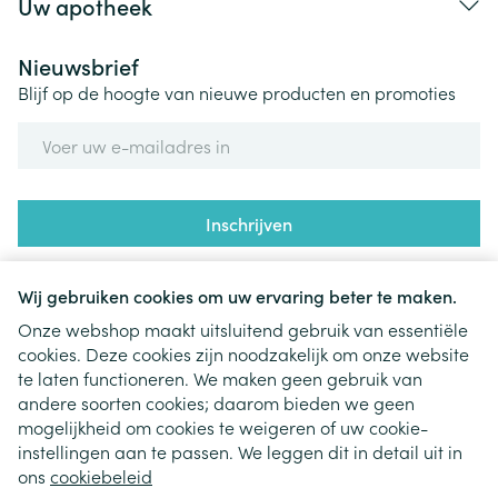
Uw apotheek
Nieuwsbrief
Blijf op de hoogte van nieuwe producten en promoties
E-mail adres
Inschrijven
Door op inschrijven te klikken, schrijft u zich in voor onze
nieuwsbrief en gaat u akkoord met onze
privacy policy
.
Wij gebruiken cookies om uw ervaring beter te maken.
Onze webshop maakt uitsluitend gebruik van essentiële
cookies. Deze cookies zijn noodzakelijk om onze website
te laten functioneren. We maken geen gebruik van
andere soorten cookies; daarom bieden we geen
mogelijkheid om cookies te weigeren of uw cookie-
instellingen aan te passen. We leggen dit in detail uit in
Juridische links
ons
cookiebeleid