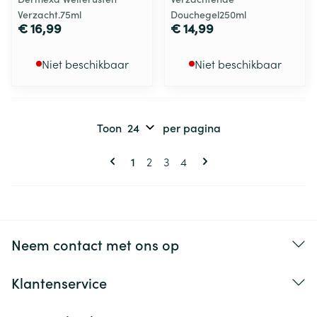
Verzacht.75ml
Douchegel250ml
€ 16,99
€ 14,99
Niet beschikbaar
Niet beschikbaar
Toon
per pagina
Pagina's
U lees momenteel pagina
Pagina
Pagina
Pagina
1
2
3
4
Neem contact met ons op
Klantenservice