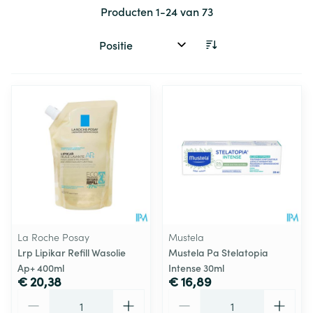
Producten
1
-
24
van
73
Sorteer op:
La Roche Posay
Mustela
Lrp Lipikar Refill Wasolie
Mustela Pa Stelatopia
Ap+ 400ml
Intense 30ml
€ 20,38
€ 16,89
Aantal
Aantal