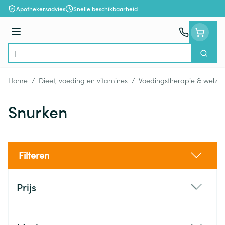
Ga naar de inhoud
Apothekersadvies
Snelle beschikbaarheid
Menu
Zoek
Product, merk, categorie...
Home
/
Dieet, voeding en vitamines
/
Voedingstherapie & welzijn
Snurken
Filteren
Doorgaan naar productlijst
Prijs
filter