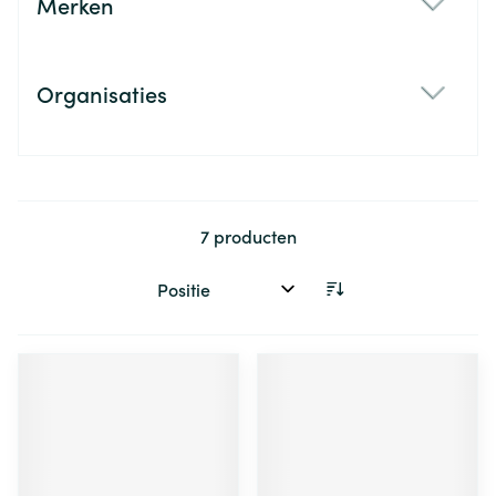
Merken
filter
Organisaties
filter
7
producten
Sorteer op: