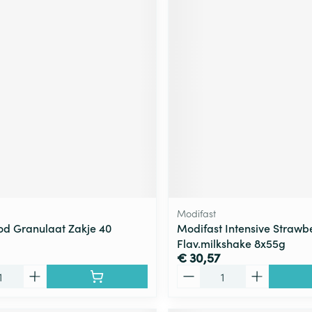
Modifast
d Granulaat Zakje 40
Modifast Intensive Strawb
Flav.milkshake 8x55g
€ 30,57
Aantal