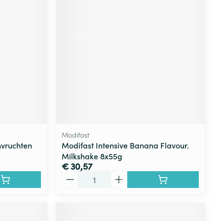
rende
Parfums en
geurproducten
Modifast
nvruchten
Modifast Intensive Banana Flavour.
Milkshake 8x55g
CBD
€ 30,57
Aantal