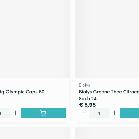
ging
Supplementen
Insectenwe
Mondmaskers
middelen
ssen
 -
id
d
Biolys
Hq Olympic Caps 60
Biolys Groene Thee Citroe
Sach 24
Zelfbruiner
Scheren
€ 5,95
Aantal