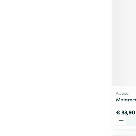
Aboca
Metareco
€ 33,90
Aantal