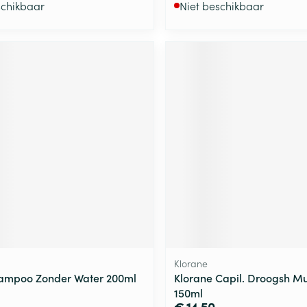
schikbaar
Niet beschikbaar
Klorane
ampoo Zonder Water 200ml
Klorane Capil. Droogsh M
150ml
€ 14,50