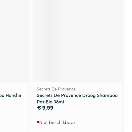
rende
Parfums en
geurproducten
Secrets De Provence
CBD
oo Hond &
Secrets De Provence Droog Shampoo
Pdr Bio 38ml
€ 9,99
Niet beschikbaar