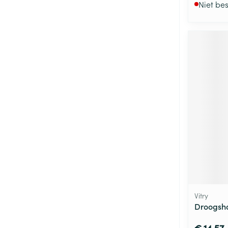
Niet be
Vitry
Droogsh
€ 14,57