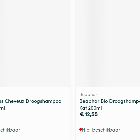
ging
Supplementen
Insectenwe
Mondmaskers
middelen
ssen
 -
id
d
Beaphar
Zelfbruiner
Scheren
ous Cheveux Droogshampoo
Beaphar Bio Droogshamp
ml
Kat 200ml
€ 12,55
schikbaar
Niet beschikbaar