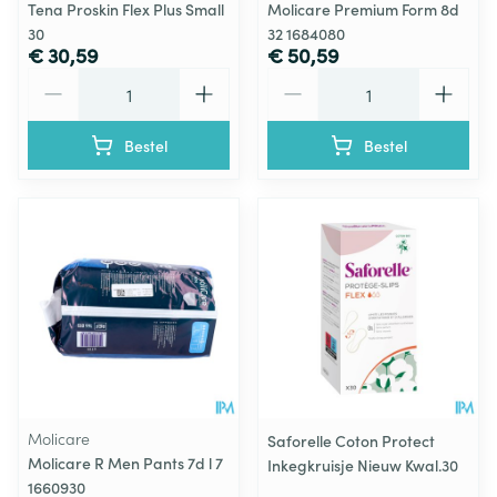
Tena Proskin Flex Plus Small
Molicare Premium Form 8d
30
32 1684080
€ 30,59
€ 50,59
Aantal
Aantal
Bestel
Bestel
Molicare
Saforelle Coton Protect
Molicare R Men Pants 7d l 7
Inkegkruisje Nieuw Kwal.30
1660930