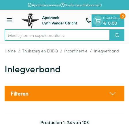
Dia 1 van 1
Ga naar de inhoud
Apothekersadvies
Snelle beschikbaarheid
0
0 artikelen
Menu
€ 0,00
Medici
Zoek
Product, merk, categorie...
Home
/
Thuiszorg en EHBO
/
Incontinentie
/
Inlegverband
Inlegverband
Filteren
Producten
1
-
24
van
103