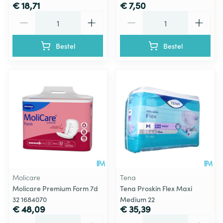
€ 18,71
€ 7,50
Aantal
Aantal
Bestel
Bestel
Molicare
Tena
Molicare Premium Form 7d
Tena Proskin Flex Maxi
32 1684070
Medium 22
€ 48,09
€ 35,39
Aantal
Aantal