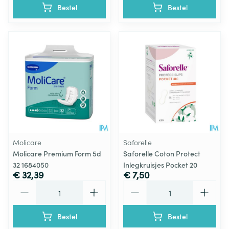
Bestel
Bestel
Molicare
Saforelle
Molicare Premium Form 5d
Saforelle Coton Protect
32 1684050
Inlegkruisjes Pocket 20
€ 32,39
€ 7,50
Aantal
Aantal
Bestel
Bestel