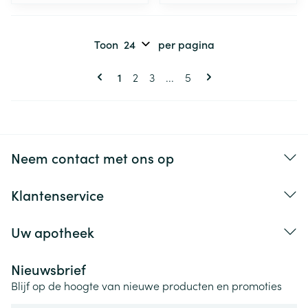
Toon
per pagina
Pagina's
U lees momenteel pagina
Pagina
Pagina
Pagina
1
2
3
...
5
Neem contact met ons op
Klantenservice
Uw apotheek
Nieuwsbrief
Blijf op de hoogte van nieuwe producten en promoties