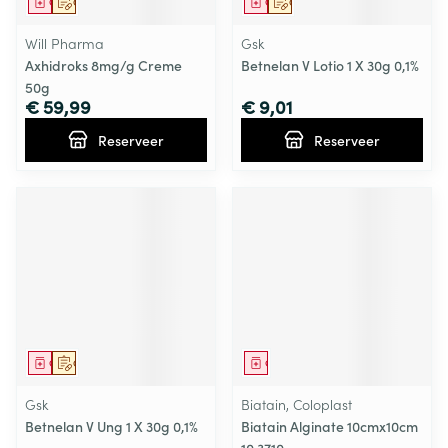
Geneesmiddel
Op voorschrift
Geneesmiddel
Op voorschrift
Will Pharma
Gsk
Axhidroks 8mg/g Creme
Betnelan V Lotio 1 X 30g 0,1%
50g
€ 59,99
€ 9,01
Reserveer
Reserveer
Geneesmiddel
Op voorschrift
Geneesmiddel
Gsk
Biatain, Coloplast
Betnelan V Ung 1 X 30g 0,1%
Biatain Alginate 10cmx10cm