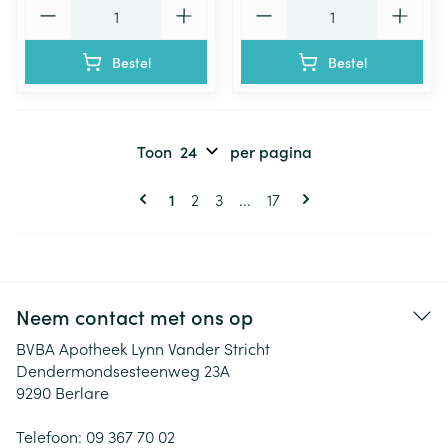
Aantal
Aantal
Bestel
Bestel
Toon
per pagina
Pagina's
U lees momenteel pagina
Pagina
Pagina
Pagina
1
2
3
...
17
Neem contact met ons op
BVBA Apotheek Lynn Vander Stricht
Dendermondsesteenweg 23A
9290
Berlare
Telefoon:
09 367 70 02