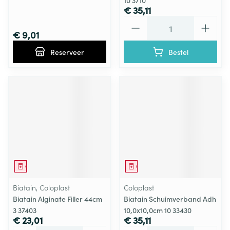
10 3710
€ 35,11
Aantal
€ 9,01
Reserveer
Bestel
Geneesmiddel
Geneesmiddel
Biatain, Coloplast
Coloplast
Biatain Alginate Filler 44cm
Biatain Schuimverband Adh
3 37403
10,0x10,0cm 10 33430
€ 23,01
€ 35,11