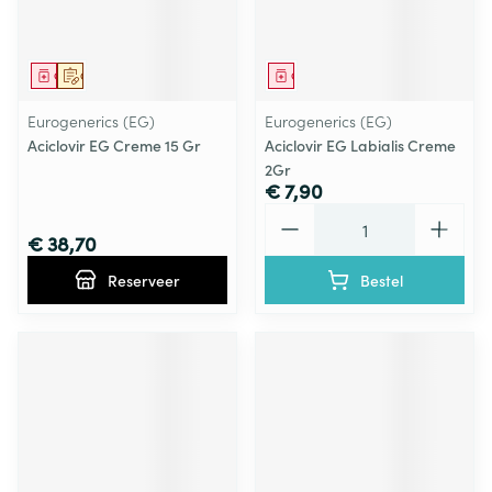
Geneesmiddel
Op voorschrift
Geneesmiddel
Eurogenerics (EG)
Eurogenerics (EG)
Aciclovir EG Creme 15 Gr
Aciclovir EG Labialis Creme
2Gr
€ 7,90
Aantal
€ 38,70
Reserveer
Bestel