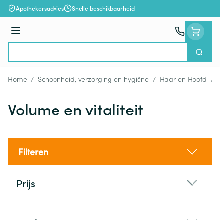
Ga naar de inhoud
Apothekersadvies
Snelle beschikbaarheid
Menu
Zoek
Product, merk, categorie...
Home
/
Schoonheid, verzorging en hygiëne
/
Haar en Hoofd
/
Volume en vitaliteit
Filteren
Doorgaan naar productlijst
Prijs
filter