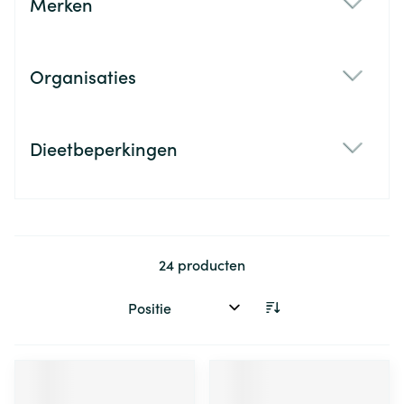
Merken
filter
Organisaties
filter
Dieetbeperkingen
filter
24
producten
Sorteer op: