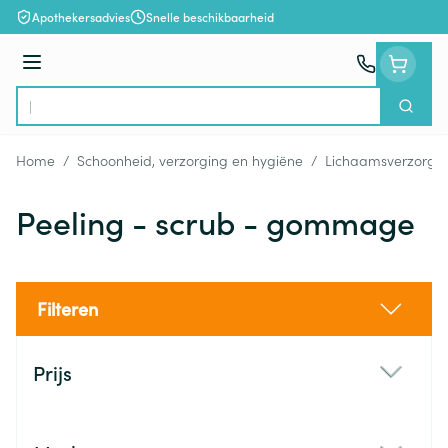
Ga naar de inhoud
Apothekersadvies
Snelle beschikbaarheid
Menu
Zoek
Product, merk, categorie...
Home
/
Schoonheid, verzorging en hygiëne
/
Lichaamsverzorgi
Peeling - scrub - gommage
Filteren
Doorgaan naar productlijst
Prijs
filter