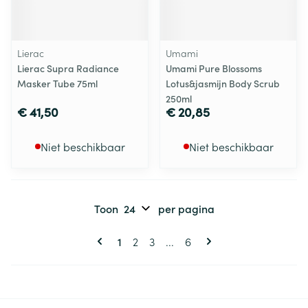
Lierac
Umami
Lierac Supra Radiance
Umami Pure Blossoms
Masker Tube 75ml
Lotus&jasmijn Body Scrub
250ml
€ 41,50
€ 20,85
Niet beschikbaar
Niet beschikbaar
Toon
per pagina
Pagina's
U lees momenteel pagina
Pagina
Pagina
Pagina
1
2
3
...
6