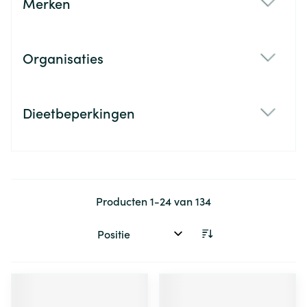
Merken
filter
Organisaties
filter
Dieetbeperkingen
filter
Producten
1
-
24
van
134
Sorteer op: