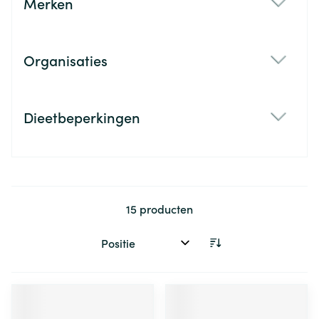
Merken
filter
Organisaties
filter
Dieetbeperkingen
filter
15
producten
Sorteer op: