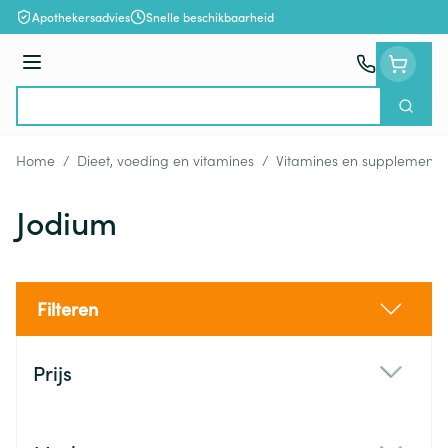
Ga naar de inhoud
Apothekersadvies
Snelle beschikbaarheid
Menu
Zoek
Product, merk, categorie...
Home
/
Dieet, voeding en vitamines
/
Vitamines en supplemente
Jodium
Filteren
Doorgaan naar productlijst
Prijs
filter