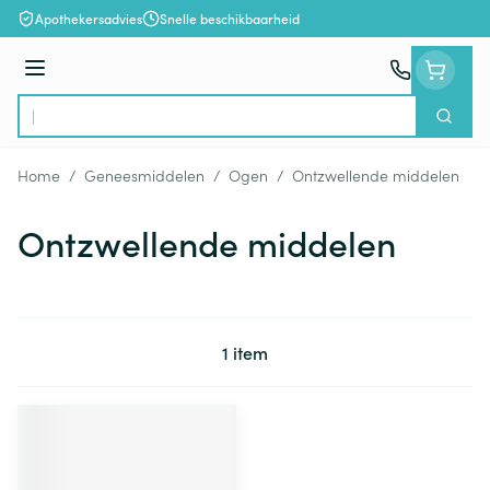
Ga naar de inhoud
Apothekersadvies
Snelle beschikbaarheid
Menu
Zoek
Product, merk, categorie...
Home
/
Geneesmiddelen
/
Ogen
/
Ontzwellende middelen
Ontzwellende middelen
1
item